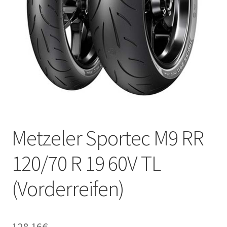
Kontakt
Metzeler Sportec M9 RR
120/70 R 19 60V TL
(Vorderreifen)
128.16
€