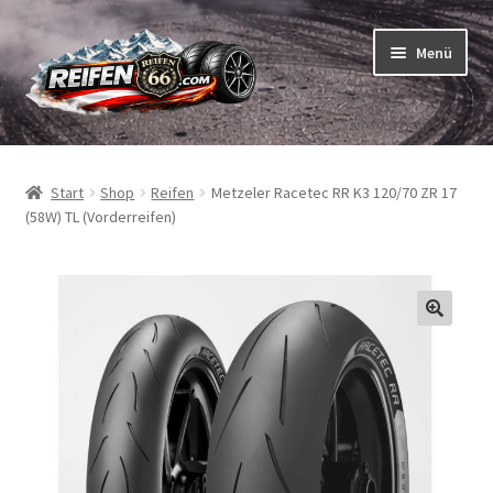
Zur
Zum
Menü
Navigation
Inhalt
springen
springen
Unterm
Reifen
öffnen
Start
Shop
Reifen
Metzeler Racetec RR K3 120/70 ZR 17
Unterm
Schläuche
(58W) TL (Vorderreifen)
öffnen
So bestellen Sie
Unterm
ABC
öffnen
Unterm
Marken
öffnen
Reifentests