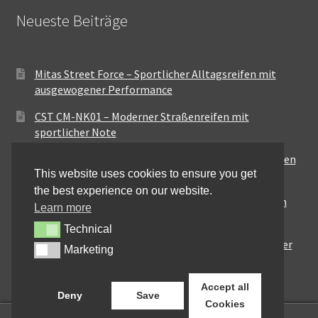
Neueste Beiträge
Mitas Street Force – Sportlicher Alltagsreifen mit
ausgewogener Performance
CST CM-NK01 – Moderner Straßenreifen mit
sportlicher Note
Maxxis MA-ST3 – Ausgewogener Sport-Touring-Reifen
This website uses cookies to ensure you get
für vielseitige Einsätze
the best experience on our website.
Pirelli City Demon – Zuverlässigkeit für den urbanen
Learn more
Alltag
Technical
Technical
Metzeler Perfect ME77 – Klassische Optik mit solider
Marketing
Marketing
Straßenperformance
Accept all
Deny
Save
Cookies