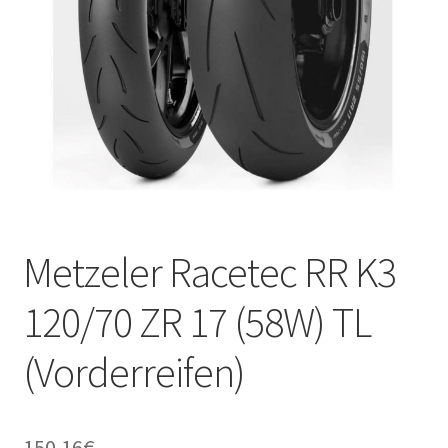
Kontakt
Metzeler Racetec RR K3
120/70 ZR 17 (58W) TL
(Vorderreifen)
150.16
€