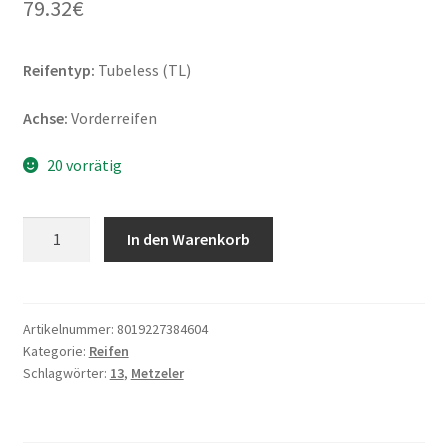
79.32
€
Reifentyp:
Tubeless (TL)
Achse:
Vorderreifen
20 vorrätig
Metzeler
In den Warenkorb
Roadtec
Scooter
130/60
-
Artikelnummer:
8019227384604
Kategorie:
Reifen
13
Schlagwörter:
13
,
Metzeler
53P
TL
(Vorderreifen)