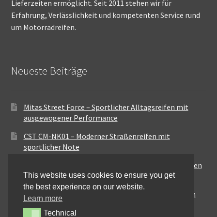
Lieferzeiten ermöglicht. Seit 2011 stehen wir für
Erfahrung, Verlässlichkeit und kompetenten Service rund
um Motorradreifen.
Neueste Beiträge
Mitas Street Force – Sportlicher Alltagsreifen mit
ausgewogener Performance
CST CM-NK01 – Moderner Straßenreifen mit
sportlicher Note
Maxxis MA-ST3 – Ausgewogener Sport-Touring-Reifen
This website uses cookies to ensure you get
für vielseitige Einsätze
the best experience on our website.
Pirelli City Demon – Zuverlässigkeit für den urbanen
Learn more
Alltag
Technical
Technical