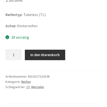
Reifentyp:
Tubeless (TL)
Achse:
Hinterreifen
20 vorrätig
Metzeler
In den Warenkorb
Roadtec
01
130/80
-
Artikelnummer:
8019227324198
Kategorie:
Reifen
17
Schlagwörter:
17
,
Metzeler
65H
TL
(Hinterreifen)
Menge