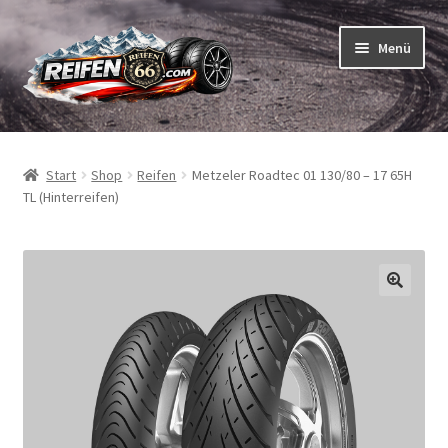
Zur
Zum
Menü
Navigation
Inhalt
springen
springen
Unterm
Reifen
öffnen
Start
Shop
Reifen
Metzeler Roadtec 01 130/80 – 17 65H
Unterm
Schläuche
TL (Hinterreifen)
öffnen
So bestellen Sie
Unterm
ABC
öffnen
Unterm
Marken
öffnen
Reifentests