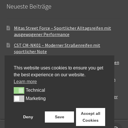
Neueste Beiträge
Mitas Street Force – Sportlicher Alltagsreifen mit
ausgewogener Performance
CST CM-NK01 – Moderner Straßenreifen mit
sportlicher Note
Maxxis MA-ST3 – Ausgewogener Sport-Touring-Reifen
This website uses cookies to ensure you get
für vielseitige Einsätze
the best experience on our website.
Pirelli City Demon – Zuverlässigkeit für den urbanen
Learn more
Alltag
Technical
Technical
Metzeler Perfect ME77 – Klassische Optik mit solider
Marketing
Marketing
Straßenperformance
Accept all
Deny
Save
Cookies
0