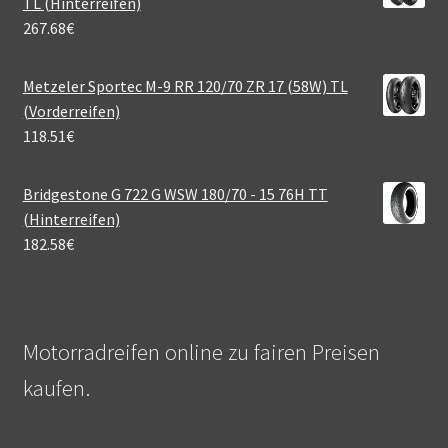
TL (Hinterreifen)
267.68
€
Metzeler Sportec M-9 RR 120/70 ZR 17 (58W) TL
(Vorderreifen)
118.51
€
Bridgestone G 722 G WSW 180/70 - 15 76H TT
(Hinterreifen)
182.58
€
Motorradreifen online zu fairen Preisen
kaufen.