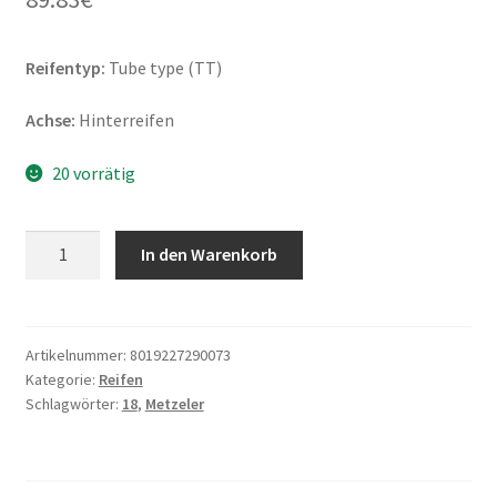
Reifentyp:
Tube type (TT)
Achse:
Hinterreifen
20 vorrätig
Metzeler
In den Warenkorb
MC
360
Mid
Soft
Artikelnummer:
8019227290073
Kategorie:
Reifen
MST
Schlagwörter:
18
,
Metzeler
140/80
-
18
70M