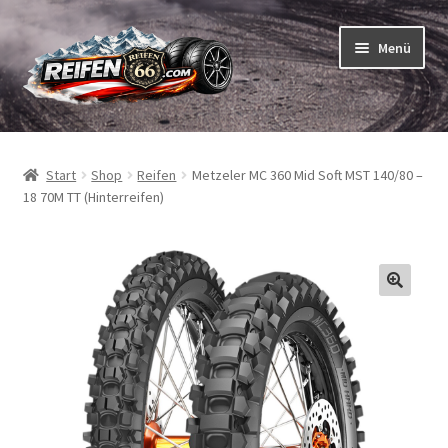
Zur
Zum
Menü
Navigation
Inhalt
springen
springen
Unterm
Reifen
öffnen
Start
Shop
Reifen
Metzeler MC 360 Mid Soft MST 140/80 –
Unterm
Schläuche
18 70M TT (Hinterreifen)
öffnen
So bestellen Sie
Unterm
ABC
öffnen
Unterm
Marken
öffnen
Reifentests