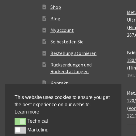
Shop
Met
Blog
Ultr
(Hin
My account
267.
So bestellen Sie
Brid
Bestellung stornieren
180/
Rücksendungen und
(Hin
Rückerstattungen
191.
Kontakt
Metz
This website uses cookies to ensure you get
120/
the best experience on our website.
(Vor
Learn more
121.
Technical
Technical
Marketing
Marketing