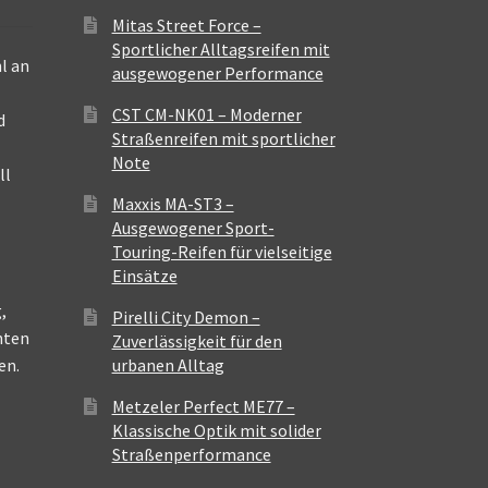
Mitas Street Force –
Sportlicher Alltagsreifen mit
l an
ausgewogener Performance
CST CM-NK01 – Moderner
d
Straßenreifen mit sportlicher
Note
ll
Maxxis MA-ST3 –
Ausgewogener Sport-
Touring-Reifen für vielseitige
Einsätze
,
Pirelli City Demon –
nten
Zuverlässigkeit für den
en.
urbanen Alltag
Metzeler Perfect ME77 –
Klassische Optik mit solider
Straßenperformance