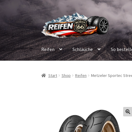
Zur
Zum
Navigation
Inhalt
springen
springen
Reifen
Schläuche
So bestell
Start
Shop
Reifen
Metzeler Sportec Street