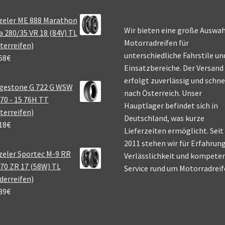
zeler ME 888 Marathon
Wir bieten eine große Auswah
a 280/35 VR 18 (84V) TL
Motorradreifen für
terreifen)
unterschiedliche Fahrstile un
68
€
Einsatzbereiche. Der Versand
erfolgt zuverlässig und schne
gestone G 722 G WSW
nach Österreich. Unser
70 - 15 76H TT
Hauptlager befindet sich in
terreifen)
Deutschland, was kurze
18
€
Lieferzeiten ermöglicht. Seit
2011 stehen wir für Erfahrung
eler Sportec M-9 RR
Verlässlichkeit und kompete
70 ZR 17 (58W) TL
Service rund um Motorradreif
derreifen)
39
€