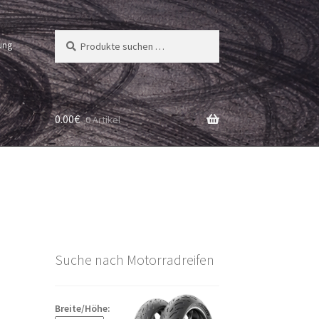
Suchen
Suchen
ung
nach:
0.00
€
0 Artikel
Suche nach Motorradreifen
Breite/Höhe: