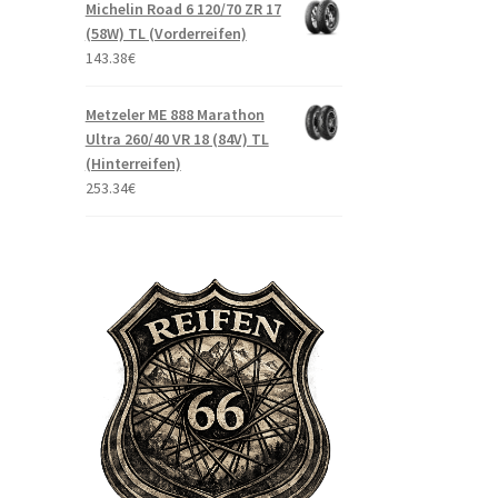
Michelin Road 6 120/70 ZR 17
(58W) TL (Vorderreifen)
143.38
€
Metzeler ME 888 Marathon
Ultra 260/40 VR 18 (84V) TL
(Hinterreifen)
253.34
€