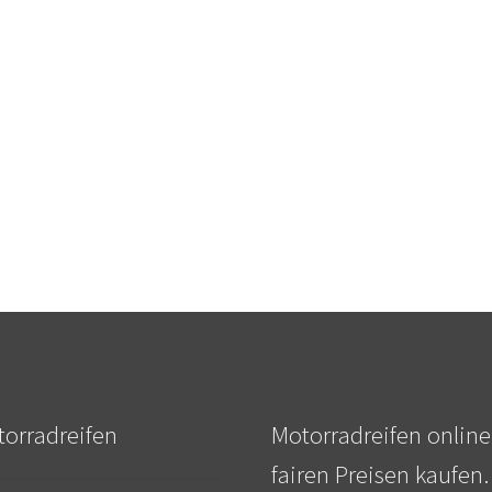
orradreifen
Motorradreifen online
fairen Preisen kaufen.