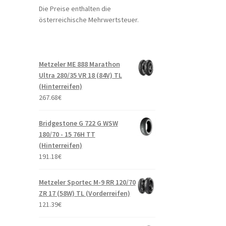
Die Preise enthalten die
österreichische Mehrwertsteuer.
Metzeler ME 888 Marathon
Ultra 280/35 VR 18 (84V) TL
(Hinterreifen)
267.68
€
Bridgestone G 722 G WSW
180/70 - 15 76H TT
(Hinterreifen)
191.18
€
Metzeler Sportec M-9 RR 120/70
ZR 17 (58W) TL (Vorderreifen)
121.39
€