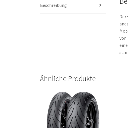
Be
Beschreibung
Der 
anda
Moto
von 
eine
schn
Ähnliche Produkte