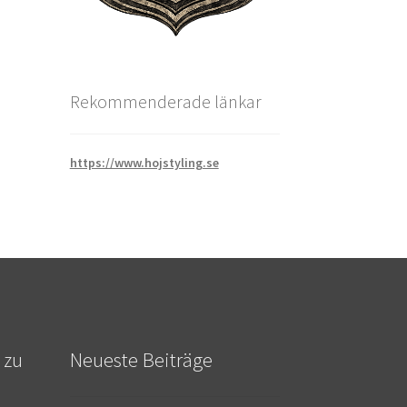
Rekommenderade länkar
https://www.hojstyling.se
 zu
Neueste Beiträge