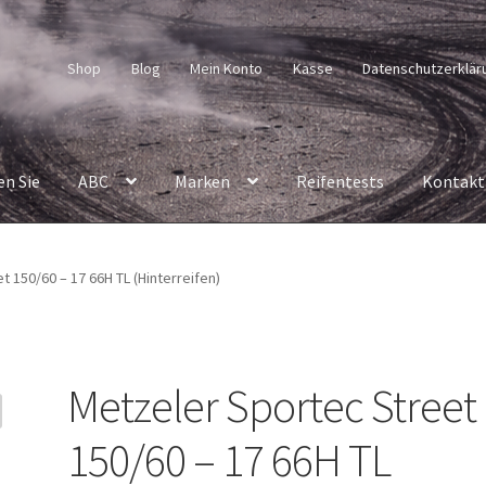
Shop
Blog
Mein Konto
Kasse
Datenschutzerklär
en Sie
ABC
Marken
Reifentests
Kontakt
 150/60 – 17 66H TL (Hinterreifen)
Metzeler Sportec Street
150/60 – 17 66H TL