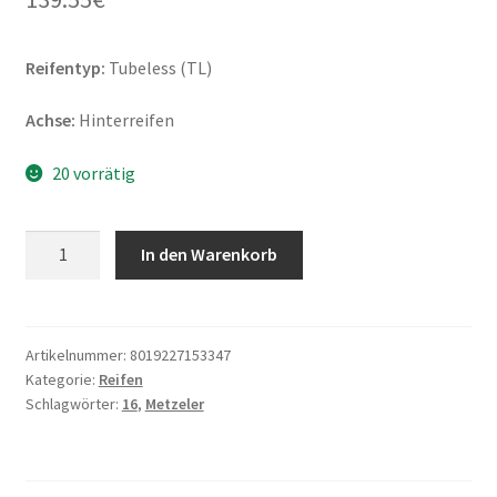
Reifentyp:
Tubeless (TL)
Achse:
Hinterreifen
20 vorrätig
Metzeler
In den Warenkorb
Lasertec
150/80
VB
16
Artikelnummer:
8019227153347
Kategorie:
Reifen
(71V)
Schlagwörter:
16
,
Metzeler
TL
(Hinterreifen)
Menge