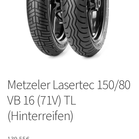
Kontakt
Metzeler Lasertec 150/80
VB 16 (71V) TL
(Hinterreifen)
139.55
€