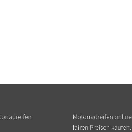
orradreifen
Motorradreifen online
fairen Preisen kaufen.