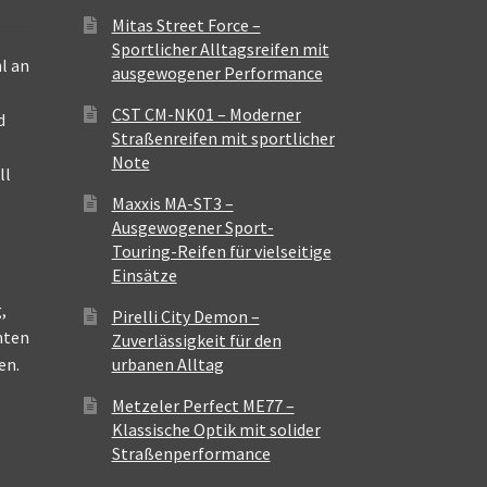
Mitas Street Force –
Sportlicher Alltagsreifen mit
l an
ausgewogener Performance
CST CM-NK01 – Moderner
d
Straßenreifen mit sportlicher
Note
ll
Maxxis MA-ST3 –
Ausgewogener Sport-
Touring-Reifen für vielseitige
Einsätze
,
Pirelli City Demon –
nten
Zuverlässigkeit für den
en.
urbanen Alltag
Metzeler Perfect ME77 –
Klassische Optik mit solider
Straßenperformance