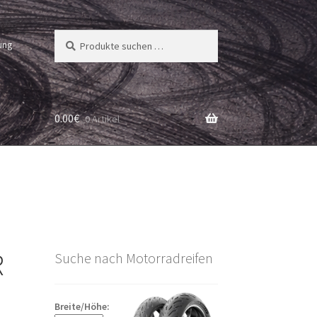
Suchen
Suchen
ung
nach:
0.00
€
0 Artikel
R
Suche nach Motorradreifen
Breite/Höhe: