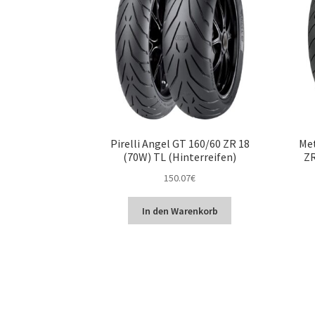
Pirelli Angel GT 160/60 ZR 18
Met
(70W) TL (Hinterreifen)
ZR
150.07
€
In den Warenkorb