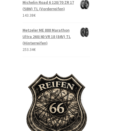
Michelin Road 6 120/70 ZR 17
(58W) TL (Vorderreifen)
143.38
€
Metzeler ME 888 Marathon
Ultra 260/40 VR 18 (84V) TL
(Hinterreifen)
253.34
€