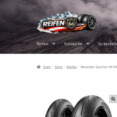
Zur
Zum
Navigation
Inhalt
springen
springen
Reifen
Schläuche
So bestell
Start
Shop
Reifen
Metzeler Sportec M-9 R