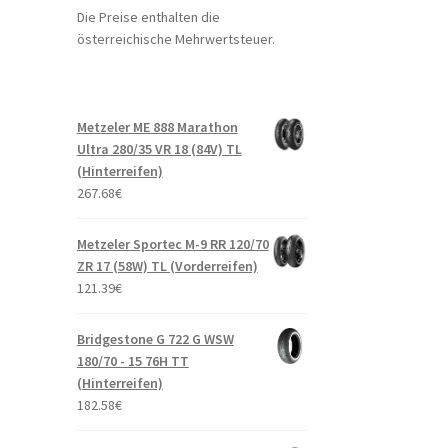
Die Preise enthalten die
österreichische Mehrwertsteuer.
Metzeler ME 888 Marathon
Ultra 280/35 VR 18 (84V) TL
(Hinterreifen)
267.68
€
Metzeler Sportec M-9 RR 120/70
ZR 17 (58W) TL (Vorderreifen)
121.39
€
Bridgestone G 722 G WSW
180/70 - 15 76H TT
(Hinterreifen)
182.58
€