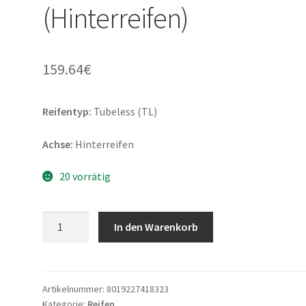
(Hinterreifen)
159.64
€
Reifentyp:
Tubeless (TL)
Achse:
Hinterreifen
20 vorrätig
Metzeler
In den Warenkorb
Sportec
M-
9
RR
Artikelnummer:
8019227418323
Kategorie:
Reifen
170/60