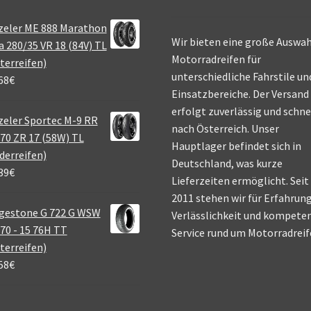
zeler ME 888 Marathon
Wir bieten eine große Auswah
a 280/35 VR 18 (84V) TL
Motorradreifen für
terreifen)
unterschiedliche Fahrstile un
68
€
Einsatzbereiche. Der Versand
erfolgt zuverlässig und schne
eler Sportec M-9 RR
nach Österreich. Unser
70 ZR 17 (58W) TL
Hauptlager befindet sich in
derreifen)
Deutschland, was kurze
39
€
Lieferzeiten ermöglicht. Seit
2011 stehen wir für Erfahrung
gestone G 722 G WSW
Verlässlichkeit und kompete
70 - 15 76H TT
Service rund um Motorradreif
terreifen)
58
€