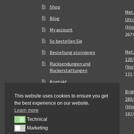
Shop
Met
Blog
Ultr
(Hin
My account
267.
So bestellen Sie
Metz
Bestellung stornieren
120/
Rücksendungen und
(Vor
Rückerstattungen
121.
Kontakt
Brid
This website uses cookies to ensure you get
180/
the best experience on our website.
(Hin
Learn more
182.
Technical
Technical
Marketing
Marketing