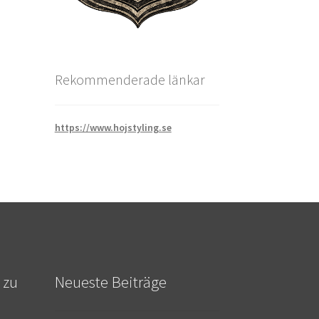
Rekommenderade länkar
https://www.hojstyling.se
 zu
Neueste Beiträge