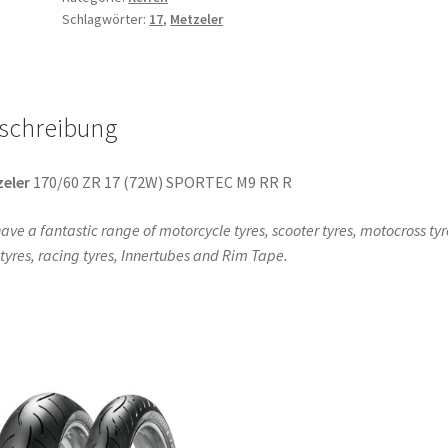
Schlagwörter:
17
,
Metzeler
ZR
17
72W
TL
schreibung
(Hinterreifen)
Menge
eler
170/60 ZR 17 (72W) SPORTEC M9 RR R
ave a fantastic range of motorcycle tyres, scooter tyres, motocross tyr
l tyres, racing tyres, Innertubes and Rim Tape.