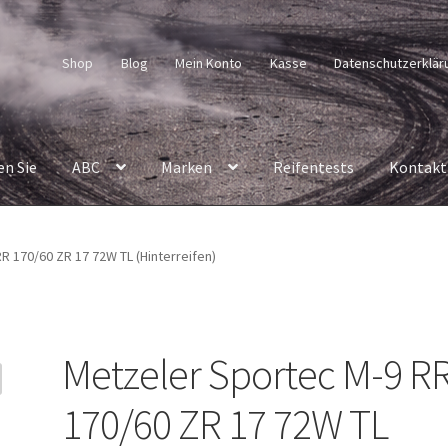
Shop
Blog
Mein Konto
Kasse
Datenschutzerklär
en Sie
ABC
Marken
Reifentests
Kontakt
R 170/60 ZR 17 72W TL (Hinterreifen)
Metzeler Sportec M-9 R
170/60 ZR 17 72W TL