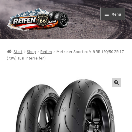
Zur
Zum
Menü
Navigation
Inhalt
springen
springen
Unterm
Reifen
öffnen
Start
Shop
Reifen
Metzeler Sportec M-9 RR 190/50 ZR 17
Unterm
Schläuche
(73W) TL (Hinterreifen)
öffnen
So bestellen Sie
Unterm
ABC
öffnen
Unterm
Marken
öffnen
Reifentests