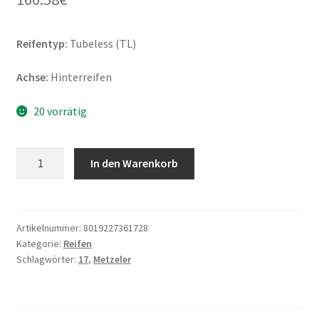
Reifentyp:
Tubeless (TL)
Achse:
Hinterreifen
20 vorrätig
Metzeler
In den Warenkorb
Sportec
M-
9
RR
Artikelnummer:
8019227361728
Kategorie:
Reifen
190/50
Schlagwörter:
17
,
Metzeler
ZR
17
(73W)
TL