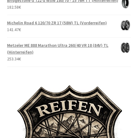
Bridgestone G 722 G WSW 180/70 - 15 76H TT (Hinterreifen)
182.58
€
Michelin Road 6 120/70 ZR 17 (58W) TL (Vorderreifen)
141.47
€
Metzeler ME 888 Marathon Ultra 260/40 VR 18 (84V) TL
(Hinterreifen)
253.34
€