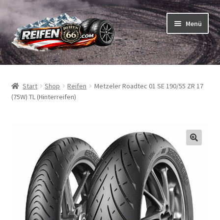
Zur
Zum
Menü
Navigation
Inhalt
springen
springen
Unterm
Reifen
öffnen
Start
Shop
Reifen
Metzeler Roadtec 01 SE 190/55 ZR 17
Unterm
Schläuche
(75W) TL (Hinterreifen)
öffnen
So bestellen Sie
Unterm
ABC
öffnen
Unterm
Marken
öffnen
Reifentests