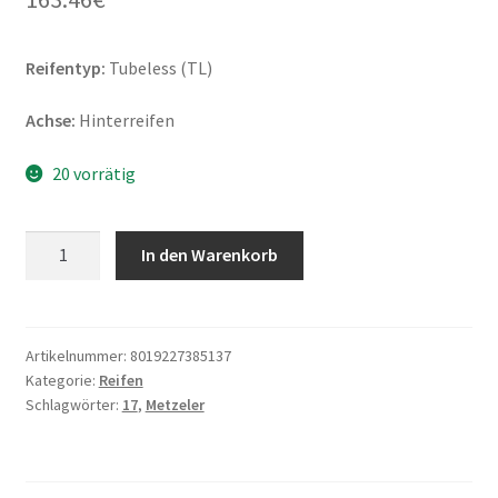
Reifentyp:
Tubeless (TL)
Achse:
Hinterreifen
20 vorrätig
Metzeler
In den Warenkorb
Roadtec
01
SE
190/55
Artikelnummer:
8019227385137
Kategorie:
Reifen
ZR
Schlagwörter:
17
,
Metzeler
17
(75W)
TL
(Hinterreifen)