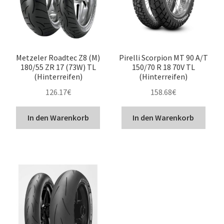
Metzeler Roadtec Z8 (M)
Pirelli Scorpion MT 90 A/T
180/55 ZR 17 (73W) TL
150/70 R 18 70V TL
(Hinterreifen)
(Hinterreifen)
126.17
€
158.68
€
In den Warenkorb
In den Warenkorb