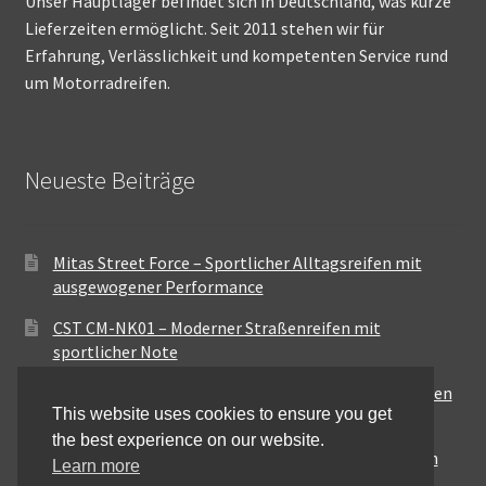
Unser Hauptlager befindet sich in Deutschland, was kurze
Lieferzeiten ermöglicht. Seit 2011 stehen wir für
Erfahrung, Verlässlichkeit und kompetenten Service rund
um Motorradreifen.
Neueste Beiträge
Mitas Street Force – Sportlicher Alltagsreifen mit
ausgewogener Performance
CST CM-NK01 – Moderner Straßenreifen mit
sportlicher Note
Maxxis MA-ST3 – Ausgewogener Sport-Touring-Reifen
This website uses cookies to ensure you get
für vielseitige Einsätze
the best experience on our website.
Pirelli City Demon – Zuverlässigkeit für den urbanen
Learn more
Alltag