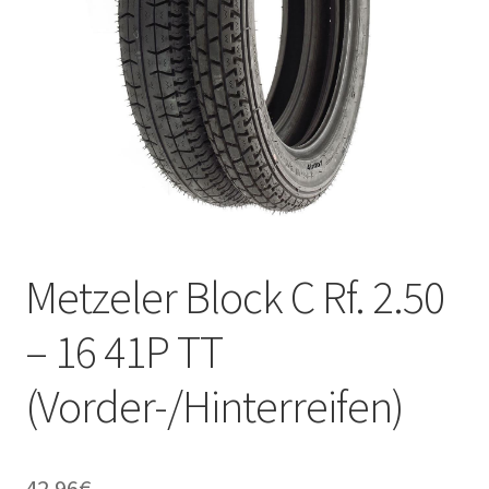
Kontakt
Metzeler Block C Rf. 2.50
– 16 41P TT
(Vorder-/Hinterreifen)
42.96
€