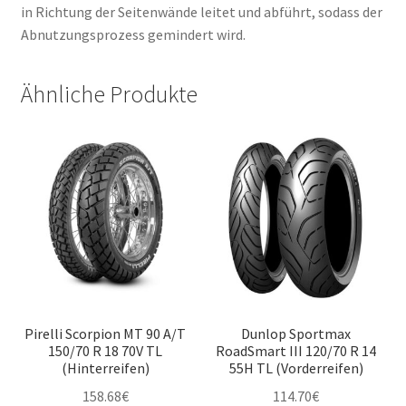
in Richtung der Seitenwände leitet und abführt, sodass der
Abnutzungsprozess gemindert wird.
Ähnliche Produkte
Pirelli Scorpion MT 90 A/T
Dunlop Sportmax
150/70 R 18 70V TL
RoadSmart III 120/70 R 14
(Hinterreifen)
55H TL (Vorderreifen)
158.68
€
114.70
€