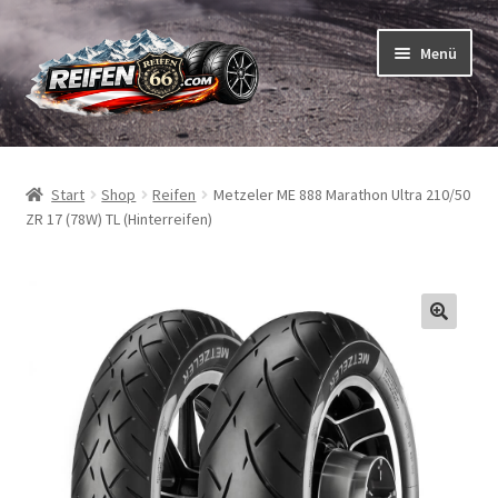
Zur
Zum
Menü
Navigation
Inhalt
springen
springen
Unterm
Reifen
öffnen
Start
Shop
Reifen
Metzeler ME 888 Marathon Ultra 210/50
Unterm
Schläuche
ZR 17 (78W) TL (Hinterreifen)
öffnen
So bestellen Sie
Unterm
ABC
öffnen
Unterm
Marken
öffnen
Reifentests