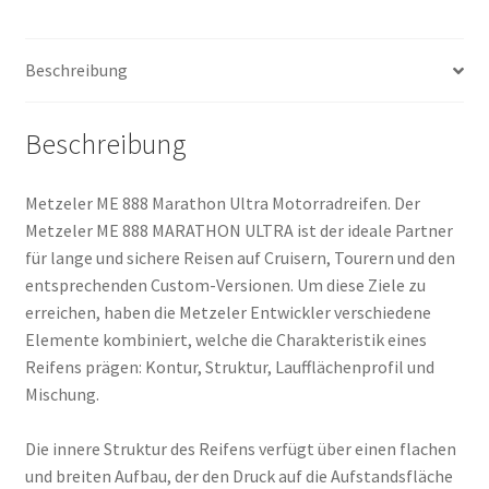
(78W)
TL
Beschreibung
(Hinterreifen)
Menge
Beschreibung
Metzeler ME 888 Marathon Ultra Motorradreifen. Der
Metzeler ME 888 MARATHON ULTRA ist der ideale Partner
für lange und sichere Reisen auf Cruisern, Tourern und den
entsprechenden Custom-Versionen. Um diese Ziele zu
erreichen, haben die Metzeler Entwickler verschiedene
Elemente kombiniert, welche die Charakteristik eines
Reifens prägen: Kontur, Struktur, Laufflächenprofil und
Mischung.
Die innere Struktur des Reifens verfügt über einen flachen
und breiten Aufbau, der den Druck auf die Aufstandsfläche