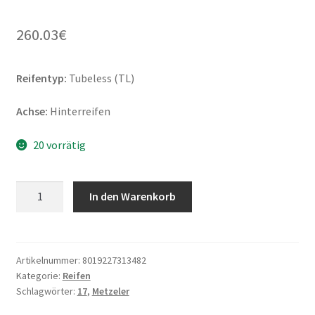
260.03
€
Reifentyp:
Tubeless (TL)
Achse:
Hinterreifen
20 vorrätig
Metzeler
In den Warenkorb
ME
888
Marathon
Ultra
Artikelnummer:
8019227313482
Kategorie:
Reifen
210/50
Schlagwörter:
17
,
Metzeler
ZR
17