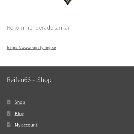
Rekommenderade länkar
https://www.hojstyling.se
Reifen66 – Shop
Shop
Blog
My account