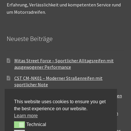
Erfahrung, Verlässlichkeit und kompetenten Service rund
um Motorradreifen.
Neueste Beiträge
Mitas Street Force – Sportlicher Alltagsreifen mit
ausgewogener Performance
CST CM-NK01 – Moderner Straßenreifen mit
sportlicher Note
Maxxis MA-ST3 – Ausgewogener Sport-Touring-Reifen
This website uses cookies to ensure you get
für vielseitige Einsätze
the best experience on our website.
Pirelli City Demon – Zuverlässigkeit für den urbanen
Learn more
Alltag
Technical
Technical
Metzeler Perfect ME77 – Klassische Optik mit solider