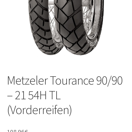
Kontakt
Metzeler Tourance 90/90
– 21 54H TL
(Vorderreifen)
108.96
€