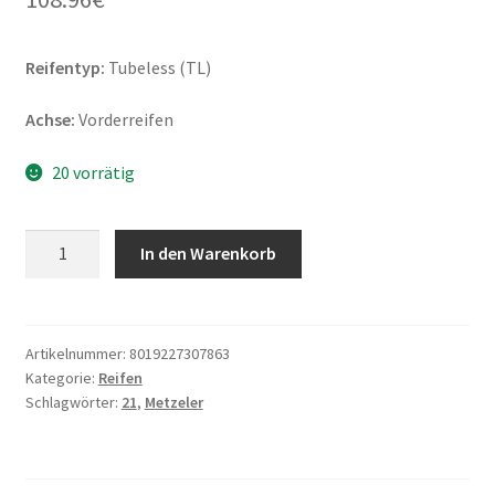
Reifentyp:
Tubeless (TL)
Achse:
Vorderreifen
20 vorrätig
Metzeler
In den Warenkorb
Tourance
90/90
-
21
Artikelnummer:
8019227307863
Kategorie:
Reifen
54H
Schlagwörter:
21
,
Metzeler
TL
(Vorderreifen)
Menge