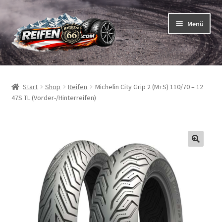
Zur
Zum
Menü
Navigation
Inhalt
springen
springen
Unterm
Reifen
öffnen
Start
Shop
Reifen
Michelin City Grip 2 (M+S) 110/70 – 12
Unterm
Schläuche
47S TL (Vorder-/Hinterreifen)
öffnen
So bestellen Sie
Unterm
ABC
öffnen
Unterm
Marken
öffnen
Reifentests