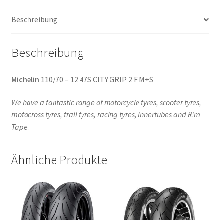
TL
Beschreibung
(Vorder-/Hinterreifen)
Menge
Beschreibung
Michelin
110/70 – 12 47S CITY GRIP 2 F M+S
We have a fantastic range of motorcycle tyres, scooter tyres,
motocross tyres, trail tyres, racing tyres, Innertubes and Rim
Tape.
Ähnliche Produkte