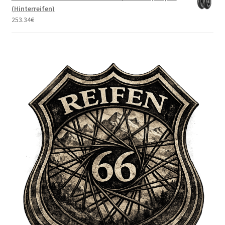
(Hinterreifen)
253.34
€