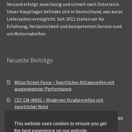
Versand erfolgt zuverlässig und schnell nach Österreich.
Unser Hauptlager befindet sich in Deutschland, was kurze
Lieferzeiten ermöglicht. Seit 2011 stehen wir für
Erfahrung, Verlässlichkeit und kompetenten Service rund
um Motorradreifen.
Neueste Beiträge
Mitas Street Force – Sportlicher Alltagsreifen mit
ausgewogener Performance
CST CM-NK01 – Moderner Straßenreifen mit
sportlicher Note
Maxxis MA-ST3 – Ausgewogener Sport-Touring-Reifen
This website uses cookies to ensure you get
für vielseitige Einsätze
the best experience on our website.