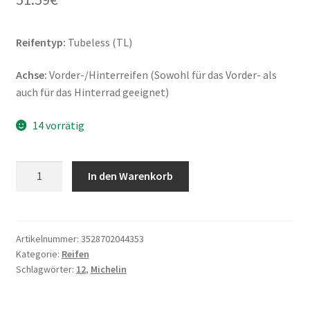
Reifentyp:
Tubeless (TL)
Achse:
Vorder-/Hinterreifen (Sowohl für das Vorder- als
auch für das Hinterrad geeignet)
14 vorrätig
Michelin
In den Warenkorb
City
Grip
2
(M+S)
Artikelnummer:
3528702044353
Kategorie:
Reifen
110/70
Schlagwörter:
12
,
Michelin
-
12
47S