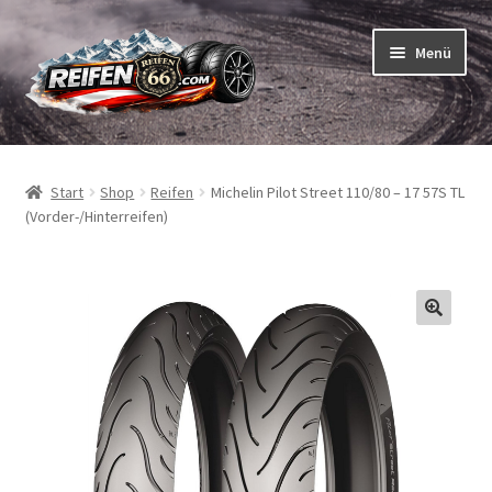
Zur
Zum
Menü
Navigation
Inhalt
springen
springen
Unterm
Reifen
öffnen
Start
Shop
Reifen
Michelin Pilot Street 110/80 – 17 57S TL
Unterm
Schläuche
(Vorder-/Hinterreifen)
öffnen
So bestellen Sie
Unterm
ABC
öffnen
Unterm
Marken
öffnen
Reifentests