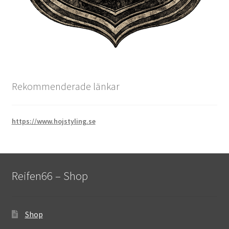
Rekommenderade länkar
https://www.hojstyling.se
Reifen66 – Shop
Shop