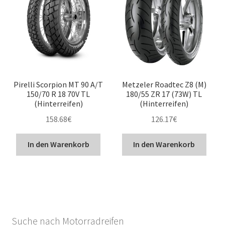
Pirelli Scorpion MT 90 A/T
Metzeler Roadtec Z8 (M)
150/70 R 18 70V TL
180/55 ZR 17 (73W) TL
(Hinterreifen)
(Hinterreifen)
158.68
€
126.17
€
In den Warenkorb
In den Warenkorb
Suche nach Motorradreifen