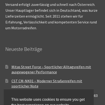
Versand erfolgt zuverlässig und schnell nach Österreich.
Unser Hauptlager befindet sich in Deutschland, was kurze
Lieferzeiten ermöglicht. Seit 2011 stehen wir für
Erfahrung, Verlässlichkeit und kompetenten Service rund
um Motorradreifen.
Neueste Beiträge
Mitas Street Force – Sportlicher Alltagsreifen mit
ausgewogener Performance
CST CM-NK01 – Moderner Straßenreifen mit
sportlicher Note
Maxxis MA-ST3 – Ausgewogener Sport-Touring-Reifen
This website uses cookies to ensure you get
für vielseitige Einsätze