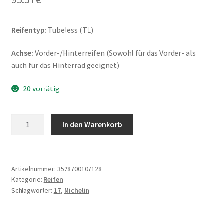
Reifentyp:
Tubeless (TL)
Achse:
Vorder-/Hinterreifen (Sowohl für das Vorder- als
auch für das Hinterrad geeignet)
20 vorrätig
Michelin
In den Warenkorb
Pilot
Street
110/80
-
Artikelnummer:
3528700107128
Kategorie:
Reifen
17
Schlagwörter:
17
,
Michelin
57S
TL
(Vorder-/Hinterreifen)