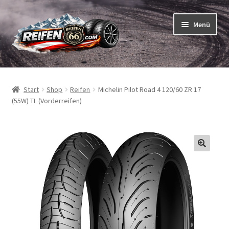
Zur
Zum
Menü
Navigation
Inhalt
springen
springen
Unterm
Reifen
öffnen
Start
Shop
Reifen
Michelin Pilot Road 4 120/60 ZR 17
Unterm
Schläuche
(55W) TL (Vorderreifen)
öffnen
So bestellen Sie
Unterm
ABC
öffnen
Unterm
Marken
öffnen
Reifentests