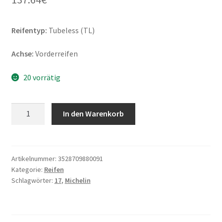
Reifentyp:
Tubeless (TL)
Achse:
Vorderreifen
20 vorrätig
Michelin
In den Warenkorb
Power
6
120/70
ZR
Artikelnummer:
3528709880091
Kategorie:
Reifen
17
Schlagwörter:
17
,
Michelin
(58W)
TL
(Vorderreifen)
Menge