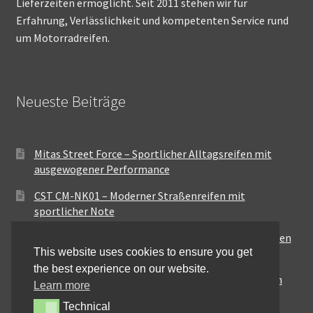
Lieferzeiten ermöglicht. Seit 2011 stehen wir für
Erfahrung, Verlässlichkeit und kompetenten Service rund
um Motorradreifen.
Neueste Beiträge
Mitas Street Force – Sportlicher Alltagsreifen mit
ausgewogener Performance
CST CM-NK01 – Moderner Straßenreifen mit
sportlicher Note
Maxxis MA-ST3 – Ausgewogener Sport-Touring-Reifen
This website uses cookies to ensure you get
für vielseitige Einsätze
the best experience on our website.
Pirelli City Demon – Zuverlässigkeit für den urbanen
Learn more
Alltag
Technical
Technical