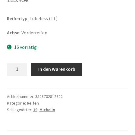
Reifentyp:
Tubeless (TL)
Achse:
Vorderreifen
16 vorrätig
Michelin
In den Warenkorb
Commander
3
Touring
130/60
Artikelnummer:
3528702812822
Kategorie:
Reifen
B
Schlagwörter:
19
,
Michelin
19
61H
TL
(Vorderreifen)