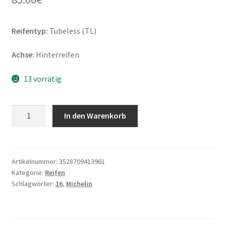
Reifentyp:
Tubeless (TL)
Achse:
Hinterreifen
13 vorrätig
Michelin
In den Warenkorb
City
Grip
2
(M+S)
Artikelnummer:
3528709413961
Kategorie:
Reifen
140/70
Schlagwörter:
16
,
Michelin
-
16
65S
TL