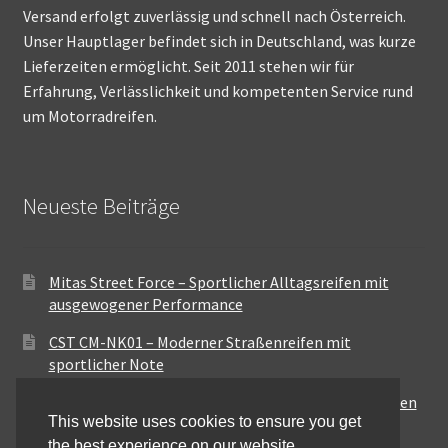
Versand erfolgt zuverlässig und schnell nach Österreich.
Unser Hauptlager befindet sich in Deutschland, was kurze
Lieferzeiten ermöglicht. Seit 2011 stehen wir für
Erfahrung, Verlässlichkeit und kompetenten Service rund
um Motorradreifen.
Neueste Beiträge
Mitas Street Force – Sportlicher Alltagsreifen mit
ausgewogener Performance
CST CM-NK01 – Moderner Straßenreifen mit
sportlicher Note
Maxxis MA-ST3 – Ausgewogener Sport-Touring-Reifen
This website uses cookies to ensure you get
für vielseitige Einsätze
the best experience on our website.