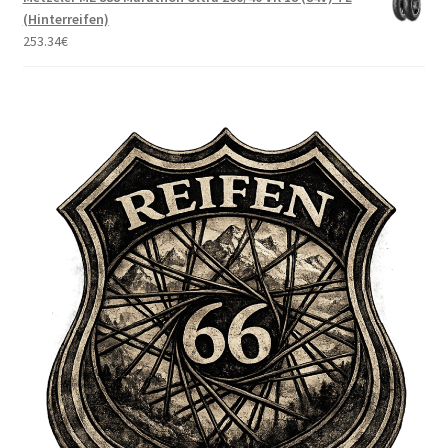
(Hinterreifen)
253.34
€