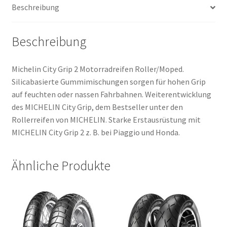
Beschreibung
(Hinterreifen)
Menge
Beschreibung
Michelin City Grip 2 Motorradreifen Roller/Moped.
Silicabasierte Gummimischungen sorgen für hohen Grip
auf feuchten oder nassen Fahrbahnen. Weiterentwicklung
des MICHELIN City Grip, dem Bestseller unter den
Rollerreifen von MICHELIN. Starke Erstausrüstung mit
MICHELIN City Grip 2 z. B. bei Piaggio und Honda.
Ähnliche Produkte