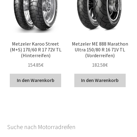
Metzeler Karoo Street
Metzeler ME 888 Marathon
(M+S) 170/60 R 17 72V TL
Ultra 150/80 R 16 71V TL
(Hinterreifen)
(Vorderreifen)
154.85
€
182.58
€
In den Warenkorb
In den Warenkorb
Suche nach Motorradreifen