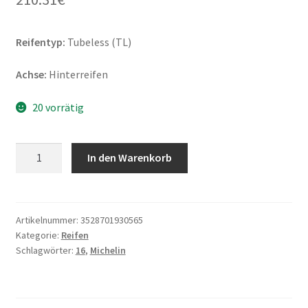
Reifentyp:
Tubeless (TL)
Achse:
Hinterreifen
20 vorrätig
Michelin
In den Warenkorb
Scorcher
31
Rf.
150/80
Artikelnummer:
3528701930565
Kategorie:
Reifen
B
Schlagwörter:
16
,
Michelin
16
77H
TL
(Hinterreifen)