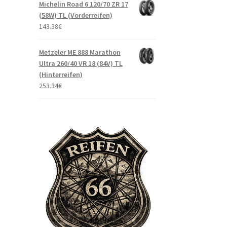
Michelin Road 6 120/70 ZR 17
(58W) TL (Vorderreifen)
143.38
€
Metzeler ME 888 Marathon
Ultra 260/40 VR 18 (84V) TL
(Hinterreifen)
253.34
€