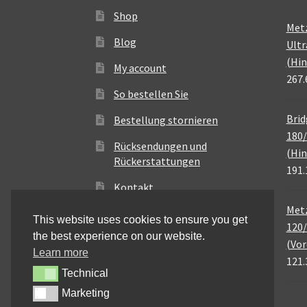
Shop
Met
Blog
Ultr
(Hin
My account
267.
So bestellen Sie
Brid
Bestellung stornieren
180/
Rücksendungen und
(Hin
Rückerstattungen
191.
Kontakt
Metz
This website uses cookies to ensure you get
120/
the best experience on our website.
(Vor
Learn more
121.
Technical
Technical
Marketing
Marketing