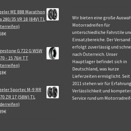
zeler ME 888 Marathon
Wir bieten eine große Auswah
a 280/35 VR 18 (84V) TL
Motorradreifen für
terreifen)
unterschiedliche Fahrstile un
68
€
Einsatzbereiche. Der Versand
erfolgt zuverlässig und schne
gestone G 722 G WSW
nach Österreich. Unser
70 - 15 76H TT
Hauptlager befindet sich in
terreifen)
Deutschland, was kurze
18
€
Lieferzeiten ermöglicht. Seit
2011 stehen wir für Erfahrung
eler Sportec M-9 RR
Verlässlichkeit und kompete
70 ZR 17 (58W) TL
Service rund um Motorradreif
derreifen)
39
€