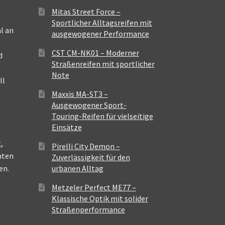
Mitas Street Force –
Sportlicher Alltagsreifen mit
l an
ausgewogener Performance
CST CM-NK01 – Moderner
d
Straßenreifen mit sportlicher
Note
ll
Maxxis MA-ST3 –
Ausgewogener Sport-
Touring-Reifen für vielseitige
Einsätze
,
Pirelli City Demon –
nten
Zuverlässigkeit für den
en.
urbanen Alltag
Metzeler Perfect ME77 –
Klassische Optik mit solider
Straßenperformance