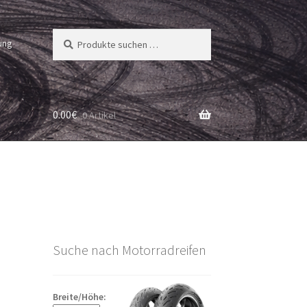
Suchen
Suchen
ung
nach:
0.00
€
0 Artikel
Suche nach Motorradreifen
Breite/Höhe: