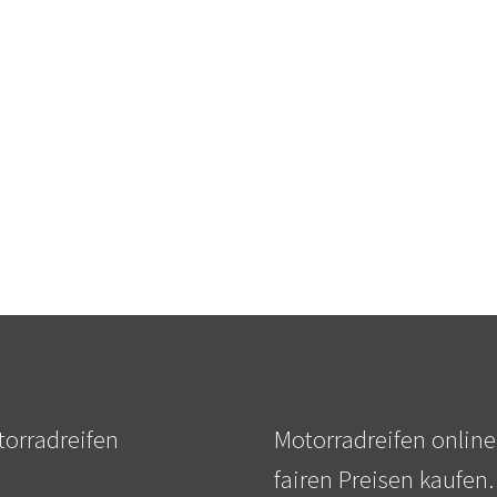
orradreifen
Motorradreifen online
fairen Preisen kaufen.