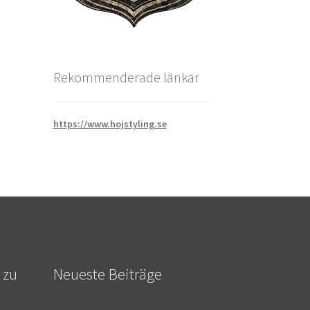
Rekommenderade länkar
https://www.hojstyling.se
 zu
Neueste Beiträge