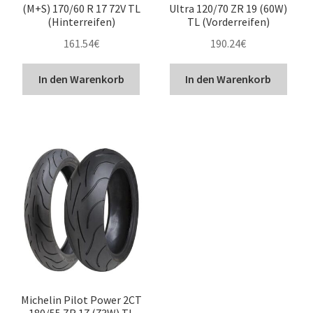
(M+S) 170/60 R 17 72V TL
Ultra 120/70 ZR 19 (60W)
(Hinterreifen)
TL (Vorderreifen)
161.54
€
190.24
€
In den Warenkorb
In den Warenkorb
Michelin Pilot Power 2CT
180/55 ZR 17 (73W) TL