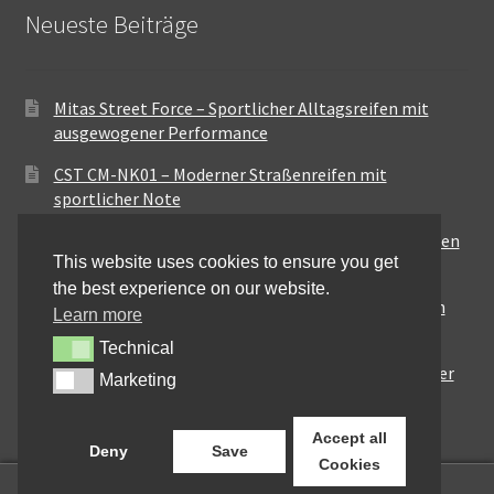
Neueste Beiträge
Mitas Street Force – Sportlicher Alltagsreifen mit
ausgewogener Performance
CST CM-NK01 – Moderner Straßenreifen mit
sportlicher Note
Maxxis MA-ST3 – Ausgewogener Sport-Touring-Reifen
This website uses cookies to ensure you get
für vielseitige Einsätze
the best experience on our website.
Pirelli City Demon – Zuverlässigkeit für den urbanen
Learn more
Alltag
Technical
Technical
Metzeler Perfect ME77 – Klassische Optik mit solider
Marketing
Marketing
Straßenperformance
Accept all
Deny
Save
Cookies
0