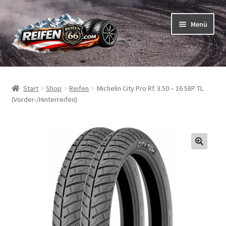
Zur
Zum
Menü
Navigation
Inhalt
springen
springen
Unterm
Reifen
öffnen
Start
Shop
Reifen
Michelin City Pro Rf. 3.50 – 16 58P TL
Unterm
Schläuche
(Vorder-/Hinterreifen)
öffnen
So bestellen Sie
Unterm
ABC
öffnen
Unterm
Marken
öffnen
Reifentests