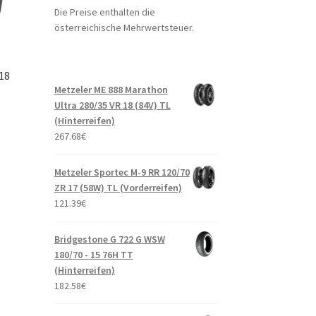
Die Preise enthalten die
österreichische Mehrwertsteuer.
 18
Metzeler ME 888 Marathon
Ultra 280/35 VR 18 (84V) TL
(Hinterreifen)
267.68
€
Metzeler Sportec M-9 RR 120/70
ZR 17 (58W) TL (Vorderreifen)
121.39
€
Bridgestone G 722 G WSW
180/70 - 15 76H TT
(Hinterreifen)
182.58
€