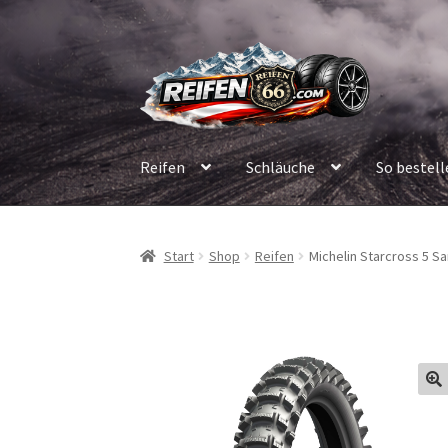
Zur
Zum
Navigation
Inhalt
springen
springen
Reifen
Schläuche
So bestell
Start
Shop
Reifen
Michelin Starcross 5 Sa