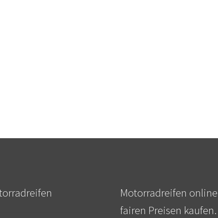
orradreifen
Motorradreifen online
fairen Preisen kaufen.