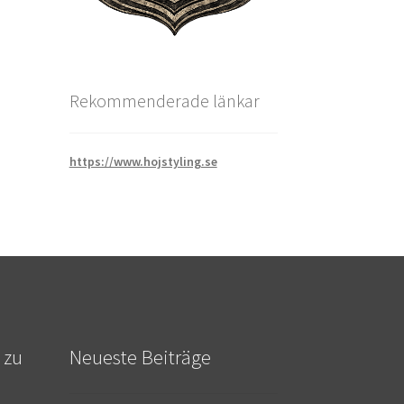
Rekommenderade länkar
https://www.hojstyling.se
 zu
Neueste Beiträge