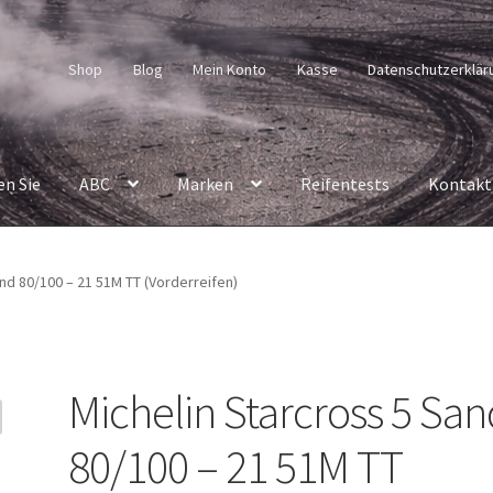
Shop
Blog
Mein Konto
Kasse
Datenschutzerklär
en Sie
ABC
Marken
Reifentests
Kontakt
nd 80/100 – 21 51M TT (Vorderreifen)
Michelin Starcross 5 Sa
80/100 – 21 51M TT