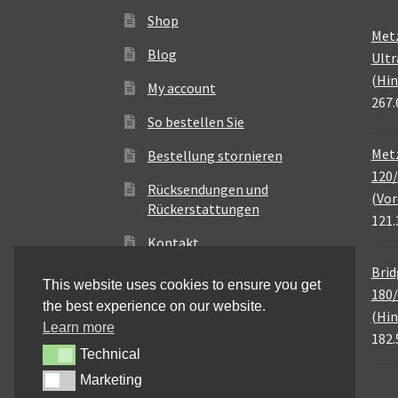
Shop
Met
Blog
Ultr
(Hin
My account
267.
So bestellen Sie
Metz
Bestellung stornieren
120/
Rücksendungen und
(Vor
Rückerstattungen
121.
Kontakt
Brid
This website uses cookies to ensure you get
180/
the best experience on our website.
(Hin
Learn more
182.
Technical
Technical
Marketing
Marketing