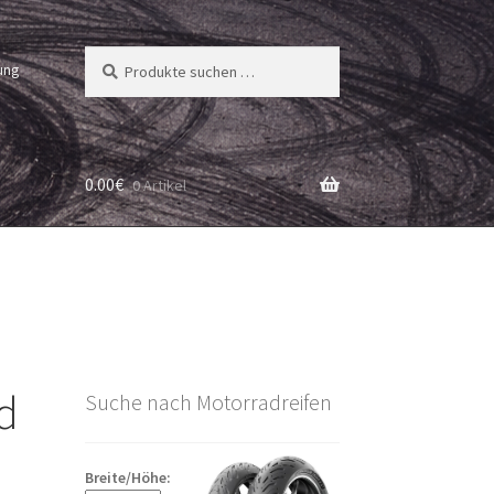
Suchen
Suchen
ung
nach:
0.00
€
0 Artikel
nd
Suche nach Motorradreifen
Breite/Höhe: