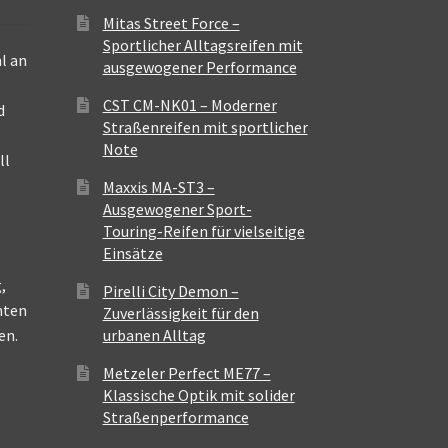
Mitas Street Force –
Sportlicher Alltagsreifen mit
l an
ausgewogener Performance
CST CM-NK01 – Moderner
d
Straßenreifen mit sportlicher
Note
ll
Maxxis MA-ST3 –
Ausgewogener Sport-
Touring-Reifen für vielseitige
Einsätze
,
Pirelli City Demon –
nten
Zuverlässigkeit für den
en.
urbanen Alltag
Metzeler Perfect ME77 –
Klassische Optik mit solider
Straßenperformance