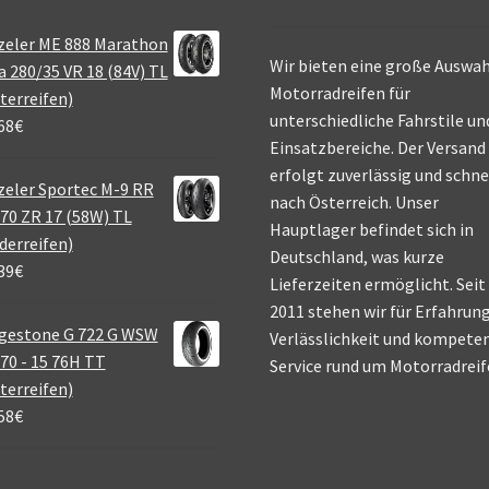
zeler ME 888 Marathon
Wir bieten eine große Auswah
a 280/35 VR 18 (84V) TL
Motorradreifen für
terreifen)
unterschiedliche Fahrstile un
68
€
Einsatzbereiche. Der Versand
erfolgt zuverlässig und schne
eler Sportec M-9 RR
nach Österreich. Unser
70 ZR 17 (58W) TL
Hauptlager befindet sich in
derreifen)
Deutschland, was kurze
39
€
Lieferzeiten ermöglicht. Seit
2011 stehen wir für Erfahrung
gestone G 722 G WSW
Verlässlichkeit und kompete
70 - 15 76H TT
Service rund um Motorradreif
terreifen)
58
€