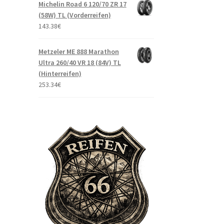
Michelin Road 6 120/70 ZR 17
(58W) TL (Vorderreifen)
143.38
€
Metzeler ME 888 Marathon
Ultra 260/40 VR 18 (84V) TL
(Hinterreifen)
253.34
€