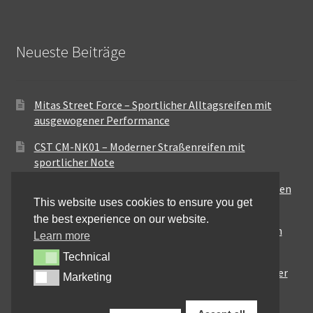
Neueste Beiträge
Mitas Street Force – Sportlicher Alltagsreifen mit
ausgewogener Performance
CST CM-NK01 – Moderner Straßenreifen mit
sportlicher Note
Maxxis MA-ST3 – Ausgewogener Sport-Touring-Reifen
This website uses cookies to ensure you get
für vielseitige Einsätze
the best experience on our website.
Pirelli City Demon – Zuverlässigkeit für den urbanen
Learn more
Alltag
Technical
Technical
Metzeler Perfect ME77 – Klassische Optik mit solider
Marketing
Marketing
Straßenperformance