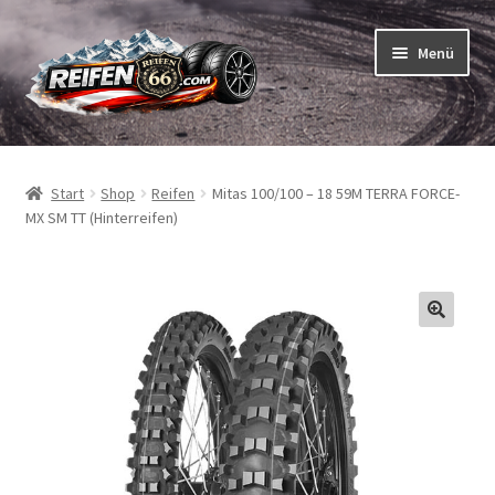
Zur
Zum
Menü
Navigation
Inhalt
springen
springen
Unterm
Reifen
öffnen
Start
Shop
Reifen
Mitas 100/100 – 18 59M TERRA FORCE-
Unterm
Schläuche
MX SM TT (Hinterreifen)
öffnen
So bestellen Sie
Unterm
ABC
öffnen
Unterm
Marken
öffnen
Reifentests