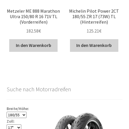
Metzeler ME 888 Marathon
Michelin Pilot Power 2CT
Ultra 150/80 R 16 71V TL
180/55 ZR 17 (73W) TL
(Vorderreifen)
(Hinterreifen)
182.58
€
125.21
€
In den Warenkorb
In den Warenkorb
Suche nach Motorradreifen
Breite/Höhe:
Zoll: