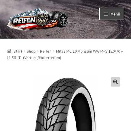
Zur
Zum
Menü
Navigation
Inhalt
springen
springen
Unterm
Reifen
öffnen
Start
Shop
Reifen
Mitas MC 20 Monsum WW M+S 120/70 –
Unterm
Schläuche
11 56L TL (Vorder-/Hinterreifen)
öffnen
So bestellen Sie
Unterm
ABC
öffnen
Unterm
Marken
öffnen
Reifentests