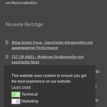
um Motorradreifen.
Neueste Beiträge
Mitas Street Force – Sportlicher Alltagsreifen mit
ausgewogener Performance
CST CM-NK01 – Moderner Straßenreifen mit
sportlicher Note
Maxxis MA-ST3 – Ausgewogener Sport-Touring-Reifen
This website uses cookies to ensure you get
für vielseitige Einsätze
the best experience on our website.
Pirelli City Demon – Zuverlässigkeit für den urbanen
Learn more
Alltag
Technical
Technical
Metzeler Perfect ME77 – Klassische Optik mit solider
Marketing
Marketing
Straßenperformance