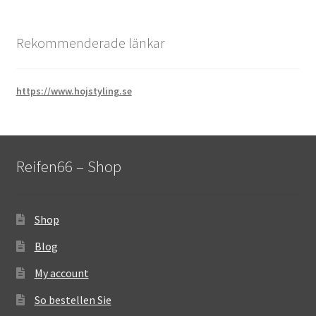
Rekommenderade länkar
https://www.hojstyling.se
Reifen66 – Shop
Shop
Blog
My account
So bestellen Sie