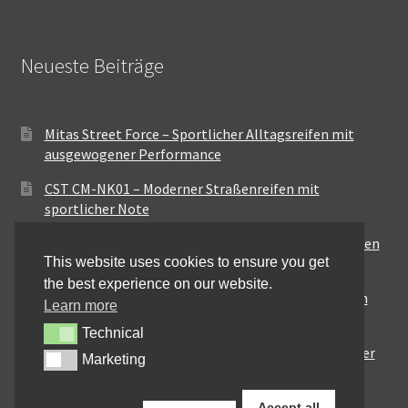
Neueste Beiträge
Mitas Street Force – Sportlicher Alltagsreifen mit
ausgewogener Performance
CST CM-NK01 – Moderner Straßenreifen mit
sportlicher Note
Maxxis MA-ST3 – Ausgewogener Sport-Touring-Reifen
This website uses cookies to ensure you get
für vielseitige Einsätze
the best experience on our website.
Pirelli City Demon – Zuverlässigkeit für den urbanen
Learn more
Alltag
Technical
Technical
Metzeler Perfect ME77 – Klassische Optik mit solider
Marketing
Marketing
Straßenperformance
Accept all