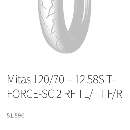
Kontakt
Mitas 120/70 – 12 58S T-
FORCE-SC 2 RF TL/TT F/R
51.59
€