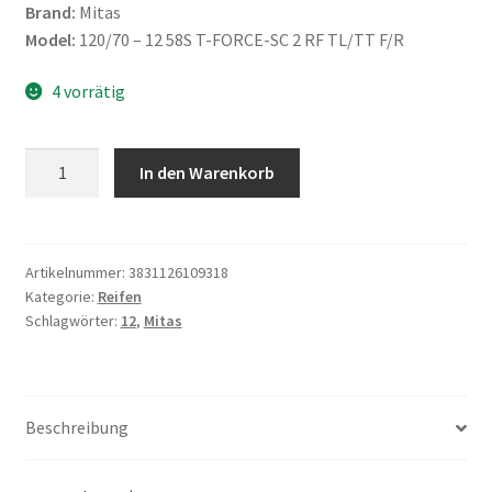
Brand:
Mitas
Model:
120/70 – 12 58S T-FORCE-SC 2 RF TL/TT F/R
4 vorrätig
Mitas
In den Warenkorb
120/70
-
12
58S
Artikelnummer:
3831126109318
Kategorie:
Reifen
T-
Schlagwörter:
12
,
Mitas
FORCE-
SC
2
RF
Beschreibung
TL/TT
F/R
Menge