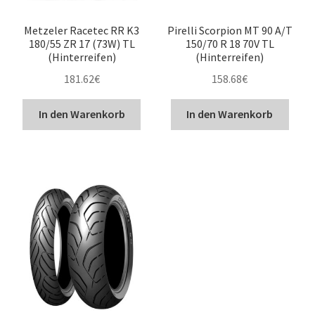
Metzeler Racetec RR K3
Pirelli Scorpion MT 90 A/T
180/55 ZR 17 (73W) TL
150/70 R 18 70V TL
(Hinterreifen)
(Hinterreifen)
181.62
€
158.68
€
In den Warenkorb
In den Warenkorb