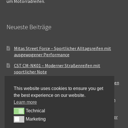
um Motorradreifen.
Neueste Beiträge
Mitas Street Force – Sportlicher Alltagsreifen mit
ausgewogener Performance
CST CM-NK01 – Moderner Straßenreifen mit
sportlicher Note
Maxxis MA-ST3 – Ausgewogener Sport-Touring-Reifen
This website uses cookies to ensure you get
für vielseitige Einsätze
the best experience on our website.
Pirelli City Demon – Zuverlässigkeit für den urbanen
Learn more
Alltag
Technical
Technical
Metzeler Perfect ME77 – Klassische Optik mit solider
Marketing
Marketing
Straßenperformance