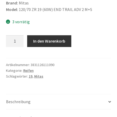
Brand:
Mitas
Model:
120/70 ZR 19 (60W) END TRAIL ADV 2 M+S
3 vorrätig
Mitas
In den Warenkorb
120/70
ZR
19
(60W)
Artikelnummer:
3831126111090
Kategorie:
Reifen
END
Schlagwörter:
19
,
Mitas
TRAIL
ADV
2
M+S
Beschreibung
Menge