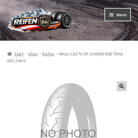
Zur
Zum
Menü
Navigation
Inhalt
springen
springen
Unterm
Reifen
öffnen
Start
Shop
Reifen
Mitas 120/70 ZR 19 (60W) END TRAIL
Unterm
Schläuche
ADV 2 M+S
öffnen
So bestellen Sie
Unterm
ABC
öffnen
Unterm
Marken
öffnen
Reifentests