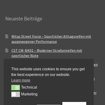
Neueste Beiträge
Mitas Street Force – Sportlicher Alltagsreifen mit
ausgewogener Performance
CST CM-NK01 – Moderner Straßenreifen mit
sportlicher Note
Maxxis MA-ST3 – Ausgewogener Sport-Touring-Reifen
This website uses cookies to ensure you get
für vielseitige Einsätze
the best experience on our website.
Pirelli City Demon – Zuverlässigkeit für den urbanen
Learn more
Alltag
Technical
Technical
Metzeler Perfect ME77 – Klassische Optik mit solider
Marketing
Marketing
Straßenperformance