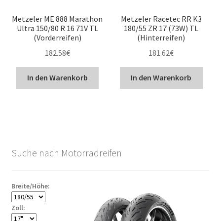
Metzeler ME 888 Marathon
Metzeler Racetec RR K3
Ultra 150/80 R 16 71V TL
180/55 ZR 17 (73W) TL
(Vorderreifen)
(Hinterreifen)
182.58
€
181.62
€
In den Warenkorb
In den Warenkorb
Suche nach Motorradreifen
Breite/Höhe:
Zoll: