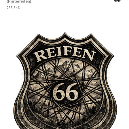
(Hinterreifen)
253.34
€