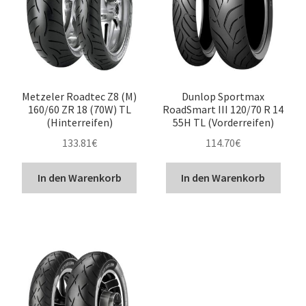
Metzeler Roadtec Z8 (M)
Dunlop Sportmax
160/60 ZR 18 (70W) TL
RoadSmart III 120/70 R 14
(Hinterreifen)
55H TL (Vorderreifen)
133.81
€
114.70
€
In den Warenkorb
In den Warenkorb