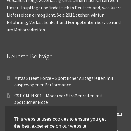
Versand erfolgt zuverlässig und schnell nach Österreich.
Unser Hauptlager befindet sich in Deutschland, was kurze
Lieferzeiten ermöglicht. Seit 2011 stehen wir für
Erfahrung, Verlässlichkeit und kompetenten Service rund
um Motorradreifen.
Neueste Beiträge
Mitas Street Force – Sportlicher Alltagsreifen mit
ausgewogener Performance
CST CM-NK01 – Moderner Straßenreifen mit
sportlicher Note
Maxxis MA-ST3 – Ausgewogener Sport-Touring-Reifen
This website uses cookies to ensure you get
für vielseitige Einsätze
the best experience on our website.
Pirelli City Demon – Zuverlässigkeit für den urbanen