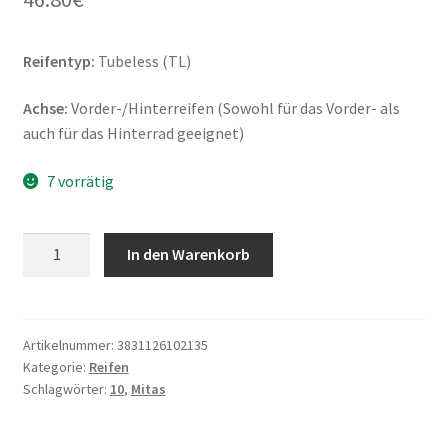
Reifentyp:
Tubeless (TL)
Achse:
Vorder-/Hinterreifen (Sowohl für das Vorder- als
auch für das Hinterrad geeignet)
7 vorrätig
Mitas
In den Warenkorb
MC
17
120/90
-
Artikelnummer:
3831126102135
Kategorie:
Reifen
10
Schlagwörter:
10
,
Mitas
56J
TL
(Vorder-/Hinterreifen)