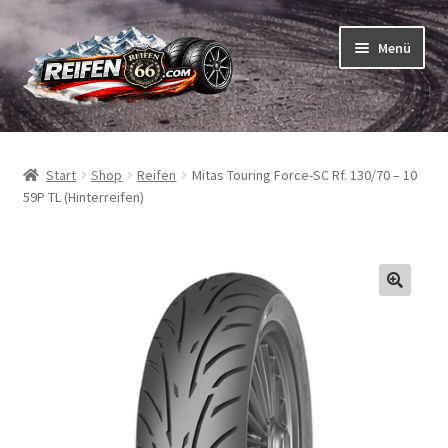
Zur
Zum
Menü
Navigation
Inhalt
springen
springen
Unterm
Reifen
öffnen
Start
Shop
Reifen
Mitas Touring Force-SC Rf. 130/70 – 10
Unterm
Schläuche
59P TL (Hinterreifen)
öffnen
So bestellen Sie
Unterm
ABC
öffnen
Unterm
Marken
öffnen
Reifentests