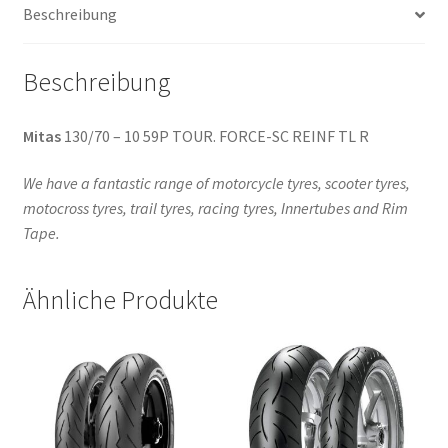
Beschreibung
(Hinterreifen)
Menge
Beschreibung
Mitas
130/70 – 10 59P TOUR. FORCE-SC REINF TL R
We have a fantastic range of motorcycle tyres, scooter tyres,
motocross tyres, trail tyres, racing tyres, Innertubes and Rim
Tape.
Ähnliche Produkte