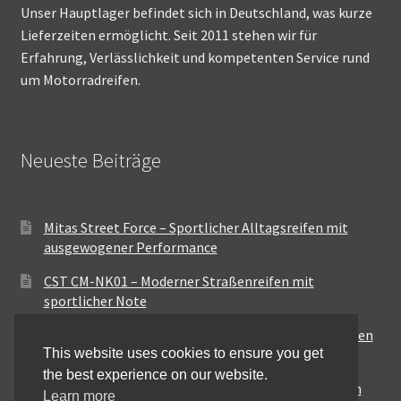
Unser Hauptlager befindet sich in Deutschland, was kurze
Lieferzeiten ermöglicht. Seit 2011 stehen wir für
Erfahrung, Verlässlichkeit und kompetenten Service rund
um Motorradreifen.
Neueste Beiträge
Mitas Street Force – Sportlicher Alltagsreifen mit
ausgewogener Performance
CST CM-NK01 – Moderner Straßenreifen mit
sportlicher Note
Maxxis MA-ST3 – Ausgewogener Sport-Touring-Reifen
This website uses cookies to ensure you get
für vielseitige Einsätze
the best experience on our website.
Pirelli City Demon – Zuverlässigkeit für den urbanen
Learn more