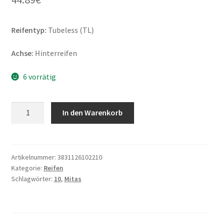
Reifentyp:
Tubeless (TL)
Achse:
Hinterreifen
6 vorrätig
Mitas
In den Warenkorb
Touring
Force-
SC
Rf.
Artikelnummer:
3831126102210
Kategorie:
Reifen
130/70
Schlagwörter:
10
,
Mitas
-
10
59P
TL