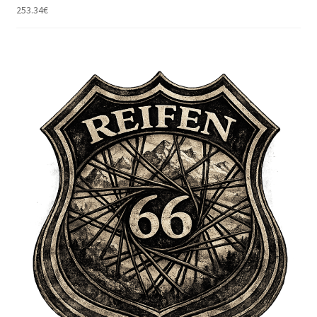
253.34
€