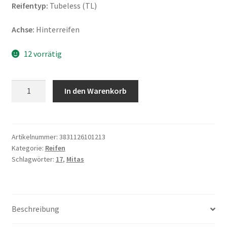
Reifentyp:
Tubeless (TL)
Achse:
Hinterreifen
12 vorrätig
Mitas
In den Warenkorb
MC
50
130/80
-
Artikelnummer:
3831126101213
Kategorie:
Reifen
17
Schlagwörter:
17
,
Mitas
65H
TL
(Hinterreifen)
Menge
Beschreibung