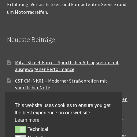
Erfahrung, Verlässlichkeit und kompetenten Service rund
um Motorradreifen.
Neueste Beiträge
Mitas Street Force – Sportlicher Alltagsreifen mit
ausgewogener Performance
CST CM-NK01 – Moderner Straßenreifen mit
sportlicher Note
Maxxis MA-ST3 – Ausgewogener Sport-Touring-Reifen
This website uses cookies to ensure you get
für vielseitige Einsätze
the best experience on our website.
Pirelli City Demon – Zuverlässigkeit für den urbanen
Learn more
Alltag
Technical
Technical
Metzeler Perfect ME77 – Klassische Optik mit solider