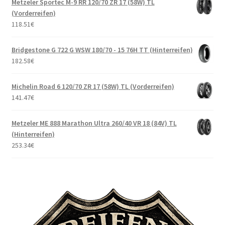
Metzeler Sportec M-9 RR 120/70 ZR 17 (58W) TL
(Vorderreifen)
118.51
€
Bridgestone G 722 G WSW 180/70 - 15 76H TT (Hinterreifen)
182.58
€
Michelin Road 6 120/70 ZR 17 (58W) TL (Vorderreifen)
141.47
€
Metzeler ME 888 Marathon Ultra 260/40 VR 18 (84V) TL
(Hinterreifen)
253.34
€