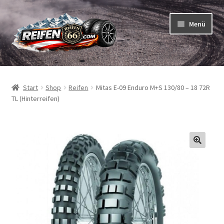
Zur
Zum
Menü
Navigation
Inhalt
springen
springen
Unterm
Reifen
öffnen
Start
Shop
Reifen
Mitas E-09 Enduro M+S 130/80 – 18 72R
Unterm
Schläuche
TL (Hinterreifen)
öffnen
So bestellen Sie
Unterm
ABC
öffnen
Unterm
Marken
öffnen
Reifentests