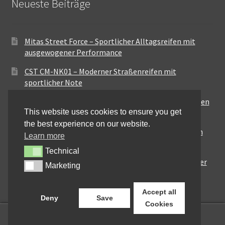
Neueste Beiträge
Mitas Street Force – Sportlicher Alltagsreifen mit
ausgewogener Performance
CST CM-NK01 – Moderner Straßenreifen mit
sportlicher Note
Maxxis MA-ST3 – Ausgewogener Sport-Touring-Reifen
This website uses cookies to ensure you get
für vielseitige Einsätze
the best experience on our website.
Pirelli City Demon – Zuverlässigkeit für den urbanen
Learn more
Alltag
Technical
Technical
Metzeler Perfect ME77 – Klassische Optik mit solider
Marketing
Marketing
Straßenperformance
Accept all
Deny
Save
Cookies
0