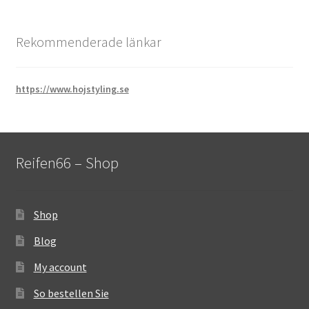
Rekommenderade länkar
https://www.hojstyling.se
Reifen66 – Shop
Shop
Blog
My account
So bestellen Sie