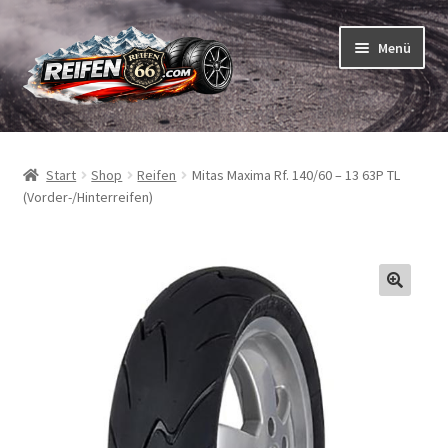
Zur
Zum
Menü
Navigation
Inhalt
springen
springen
Unterm
Reifen
öffnen
Start
Shop
Reifen
Mitas Maxima Rf. 140/60 – 13 63P TL
Unterm
Schläuche
(Vorder-/Hinterreifen)
öffnen
So bestellen Sie
Unterm
ABC
öffnen
Unterm
Marken
öffnen
Reifentests