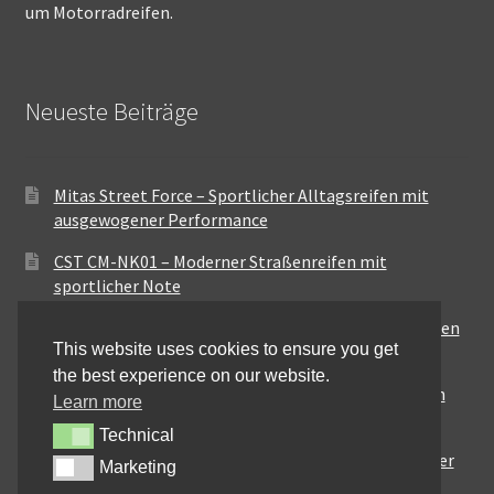
um Motorradreifen.
Neueste Beiträge
Mitas Street Force – Sportlicher Alltagsreifen mit
ausgewogener Performance
CST CM-NK01 – Moderner Straßenreifen mit
sportlicher Note
Maxxis MA-ST3 – Ausgewogener Sport-Touring-Reifen
This website uses cookies to ensure you get
für vielseitige Einsätze
the best experience on our website.
Pirelli City Demon – Zuverlässigkeit für den urbanen
Learn more
Alltag
Technical
Technical
Metzeler Perfect ME77 – Klassische Optik mit solider
Marketing
Marketing
Straßenperformance