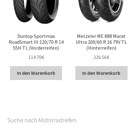
Dunlop Sportmax
Metzeler ME 888 Marat
RoadSmart III 120/70 R 14
Ultra 200/60 R 16 79V TL
55H TL (Vorderreifen)
(Hinterreifen)
114.70
€
226.56
€
In den Warenkorb
In den Warenkorb
Suche nach Motorradreifen