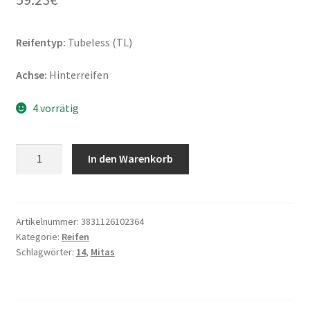
Reifentyp:
Tubeless (TL)
Achse:
Hinterreifen
4 vorrätig
Mitas
In den Warenkorb
Touring
Force-
SC
Rf.
Artikelnummer:
3831126102364
Kategorie:
Reifen
140/60
Schlagwörter:
14
,
Mitas
-
14
64S
TL