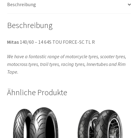
Beschreibung
(Hinterreifen)
Menge
Beschreibung
Mitas
140/60 – 14 64S TOU FORCE-SC TL R
We have a fantastic range of motorcycle tyres, scooter tyres,
motocross tyres, trail tyres, racing tyres, Innertubes and Rim
Tape.
Ähnliche Produkte