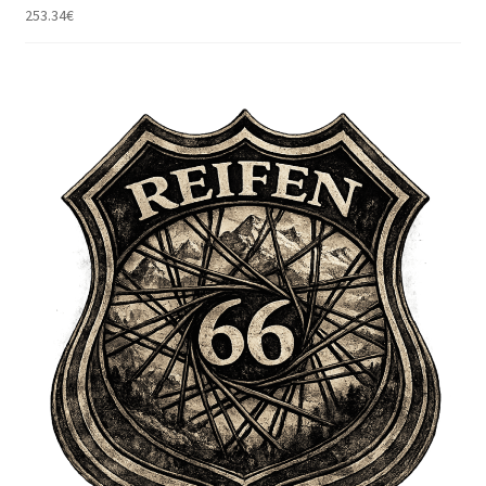
253.34
€