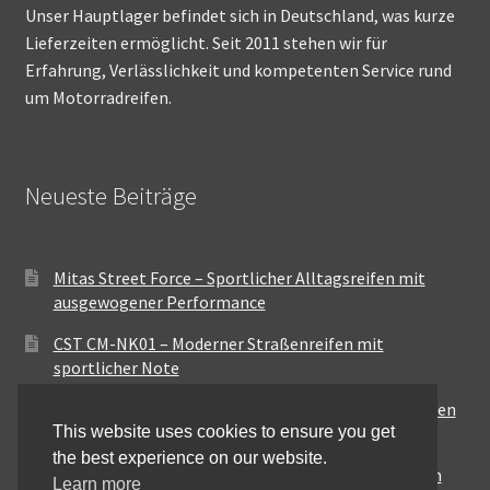
Unser Hauptlager befindet sich in Deutschland, was kurze
Lieferzeiten ermöglicht. Seit 2011 stehen wir für
Erfahrung, Verlässlichkeit und kompetenten Service rund
um Motorradreifen.
Neueste Beiträge
Mitas Street Force – Sportlicher Alltagsreifen mit
ausgewogener Performance
CST CM-NK01 – Moderner Straßenreifen mit
sportlicher Note
Maxxis MA-ST3 – Ausgewogener Sport-Touring-Reifen
This website uses cookies to ensure you get
für vielseitige Einsätze
the best experience on our website.
Pirelli City Demon – Zuverlässigkeit für den urbanen
Learn more