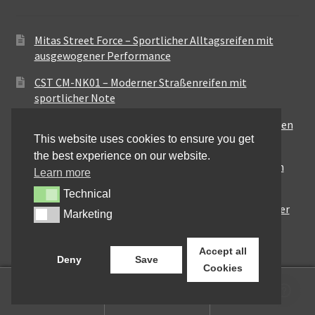
Mitas Street Force – Sportlicher Alltagsreifen mit
ausgewogener Performance
CST CM-NK01 – Moderner Straßenreifen mit
sportlicher Note
Maxxis MA-ST3 – Ausgewogener Sport-Touring-Reifen
This website uses cookies to ensure you get
für vielseitige Einsätze
the best experience on our website.
Pirelli City Demon – Zuverlässigkeit für den urbanen
Learn more
Alltag
Technical
Technical
Metzeler Perfect ME77 – Klassische Optik mit solider
Marketing
Marketing
Straßenperformance
Accept all
Deny
Save
Cookies
0
Suchen
Suchen