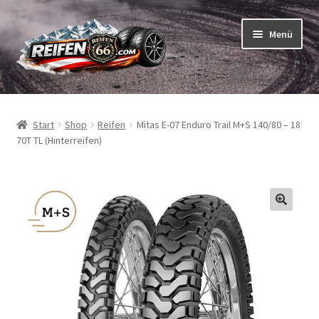
Zur
Zum
Menü
Navigation
Inhalt
springen
springen
Unterm
Reifen
öffnen
Start
Shop
Reifen
Mitas E-07 Enduro Trail M+S 140/80 – 18
Unterm
Schläuche
70T TL (Hinterreifen)
öffnen
So bestellen Sie
Unterm
ABC
öffnen
Unterm
Marken
öffnen
Reifentests