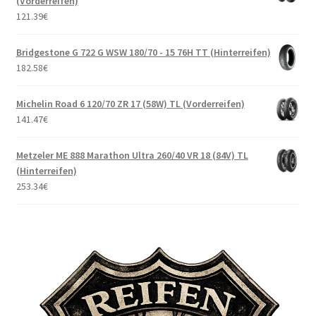
(Vorderreifen)
121.39
€
Bridgestone G 722 G WSW 180/70 - 15 76H TT (Hinterreifen)
182.58
€
Michelin Road 6 120/70 ZR 17 (58W) TL (Vorderreifen)
141.47
€
Metzeler ME 888 Marathon Ultra 260/40 VR 18 (84V) TL
(Hinterreifen)
253.34
€