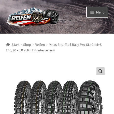
Zur
Zum
Menü
Navigation
Inhalt
springen
springen
Unterm
Reifen
öffnen
Start
Shop
Reifen
Mitas End. Trail-Rally Pro SL (G) M+S
Unterm
Schläuche
140/80 – 18 70R TT (Hinterreifen)
öffnen
So bestellen Sie
Unterm
ABC
öffnen
Unterm
Marken
öffnen
Reifentests