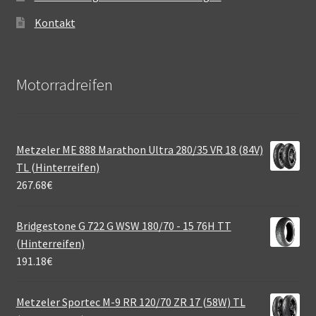
Kontakt
Motorradreifen
Metzeler ME 888 Marathon Ultra 280/35 VR 18 (84V)
TL (Hinterreifen)
267.68
€
Bridgestone G 722 G WSW 180/70 - 15 76H TT
(Hinterreifen)
191.18
€
Metzeler Sportec M-9 RR 120/70 ZR 17 (58W) TL