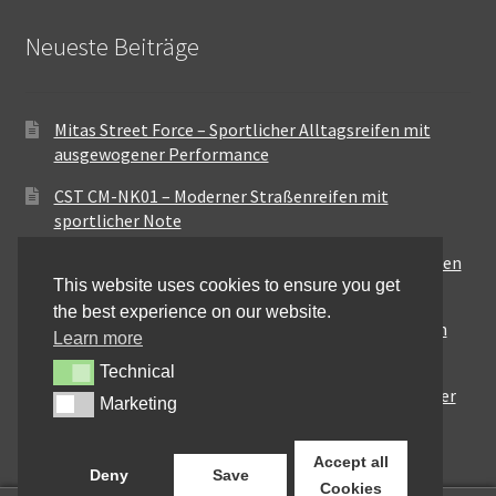
Neueste Beiträge
Mitas Street Force – Sportlicher Alltagsreifen mit
ausgewogener Performance
CST CM-NK01 – Moderner Straßenreifen mit
sportlicher Note
Maxxis MA-ST3 – Ausgewogener Sport-Touring-Reifen
This website uses cookies to ensure you get
für vielseitige Einsätze
the best experience on our website.
Pirelli City Demon – Zuverlässigkeit für den urbanen
Learn more
Alltag
Technical
Technical
Metzeler Perfect ME77 – Klassische Optik mit solider
Marketing
Marketing
Straßenperformance
Accept all
Deny
Save
Cookies