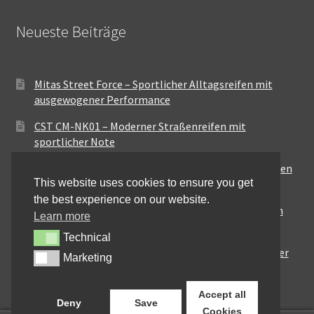
Neueste Beiträge
Mitas Street Force – Sportlicher Alltagsreifen mit
ausgewogener Performance
CST CM-NK01 – Moderner Straßenreifen mit
sportlicher Note
Maxxis MA-ST3 – Ausgewogener Sport-Touring-Reifen
This website uses cookies to ensure you get
für vielseitige Einsätze
the best experience on our website.
Pirelli City Demon – Zuverlässigkeit für den urbanen
Learn more
Alltag
Technical
Technical
Metzeler Perfect ME77 – Klassische Optik mit solider
Marketing
Marketing
Straßenperformance
Accept all
Deny
Save
Cookies