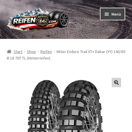
Zur
Zum
Menü
Navigation
Inhalt
springen
springen
Unterm
Reifen
öffnen
Start
Shop
Reifen
Mitas Enduro Trail XT+ Dakar (YY) 140/80
Unterm
Schläuche
B 18 70T TL (Hinterreifen)
öffnen
So bestellen Sie
Unterm
ABC
öffnen
Unterm
Marken
öffnen
Reifentests