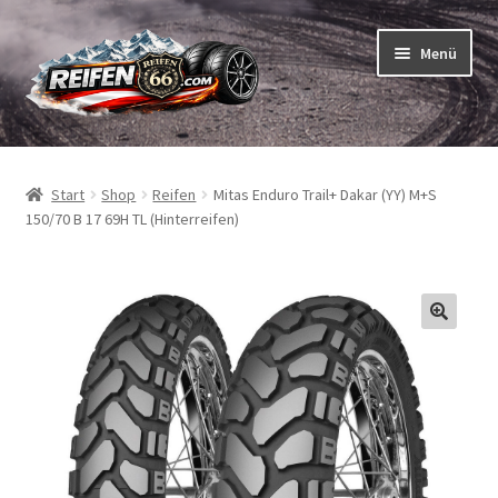
Zur
Zum
Menü
Navigation
Inhalt
springen
springen
Unterm
Reifen
öffnen
Start
Shop
Reifen
Mitas Enduro Trail+ Dakar (YY) M+S
Unterm
Schläuche
150/70 B 17 69H TL (Hinterreifen)
öffnen
So bestellen Sie
Unterm
ABC
öffnen
Unterm
Marken
öffnen
Reifentests