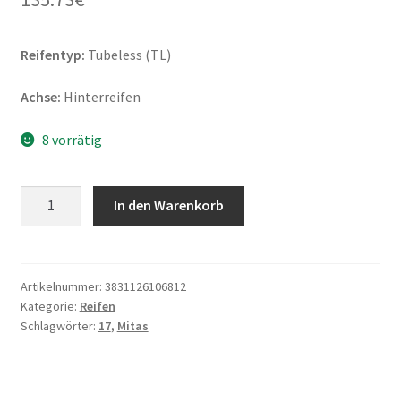
Reifentyp:
Tubeless (TL)
Achse:
Hinterreifen
8 vorrätig
Mitas
In den Warenkorb
Enduro
Trail+
Dakar
(YY)
Artikelnummer:
3831126106812
Kategorie:
Reifen
M+S
Schlagwörter:
17
,
Mitas
150/70
B
17
69H