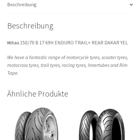
Beschreibung
TL
(Hinterreifen)
Menge
Beschreibung
Mitas
150/70 B 17 69H ENDURO TRAIL+ REAR DAKAR YEL
We have a fantastic range of motorcycle tyres, scooter tyres,
motocross tyres, trail tyres, racing tyres, Innertubes and Rim
Tape.
Ähnliche Produkte