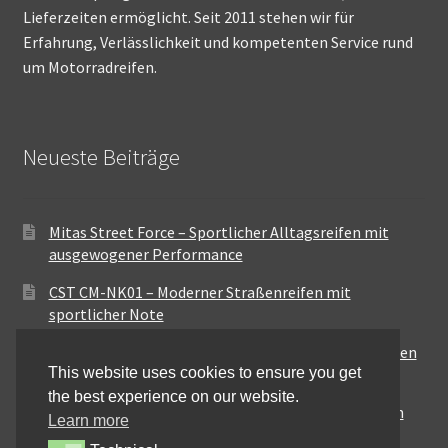
Lieferzeiten ermöglicht. Seit 2011 stehen wir für
Erfahrung, Verlässlichkeit und kompetenten Service rund
um Motorradreifen.
Neueste Beiträge
Mitas Street Force – Sportlicher Alltagsreifen mit
ausgewogener Performance
CST CM-NK01 – Moderner Straßenreifen mit
sportlicher Note
Maxxis MA-ST3 – Ausgewogener Sport-Touring-Reifen
This website uses cookies to ensure you get
für vielseitige Einsätze
the best experience on our website.
Pirelli City Demon – Zuverlässigkeit für den urbanen
Learn more
Alltag