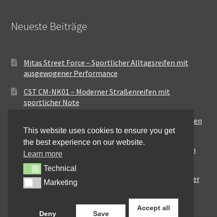
Neueste Beiträge
Mitas Street Force – Sportlicher Alltagsreifen mit
ausgewogener Performance
CST CM-NK01 – Moderner Straßenreifen mit
sportlicher Note
Maxxis MA-ST3 – Ausgewogener Sport-Touring-Reifen
This website uses cookies to ensure you get
für vielseitige Einsätze
the best experience on our website.
Pirelli City Demon – Zuverlässigkeit für den urbanen
Learn more
Alltag
Technical
Technical
Metzeler Perfect ME77 – Klassische Optik mit solider
Marketing
Marketing
Straßenperformance
Accept all
Deny
Save