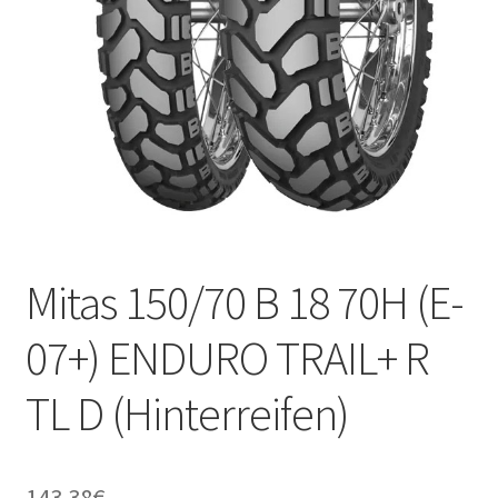
Kontakt
Mitas 150/70 B 18 70H (E-
07+) ENDURO TRAIL+ R
TL D (Hinterreifen)
143.38
€