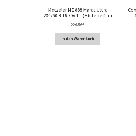
Metzeler ME 888 Marat Ultra
Con
200/60 R 16 79V TL (Hinterreifen)
226.56
€
In den Warenkorb