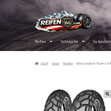
Zur
Zum
Navigation
Inhalt
springen
springen
Reifen
Schläuche
So bestell
Start
Shop
Reifen
Mitas Enduro Trail+ E-0