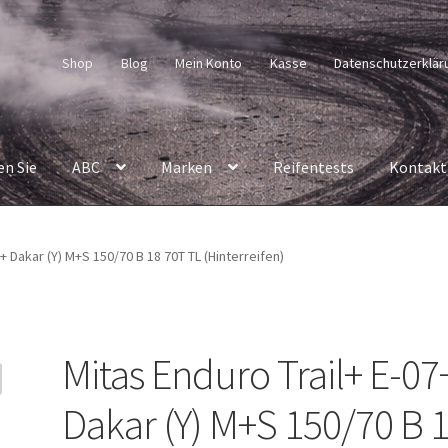
Shop
Blog
Mein Konto
Kasse
Datenschutzerklär
en Sie
ABC
Marken
Reifentests
Kontakt
7+ Dakar (Y) M+S 150/70 B 18 70T TL (Hinterreifen)
Mitas Enduro Trail+ E-07
Dakar (Y) M+S 150/70 B 