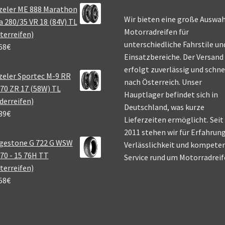
zeler ME 888 Marathon
Wir bieten eine große Auswah
a 280/35 VR 18 (84V) TL
Motorradreifen für
terreifen)
unterschiedliche Fahrstile un
68
€
Einsatzbereiche. Der Versand
erfolgt zuverlässig und schne
eler Sportec M-9 RR
nach Österreich. Unser
70 ZR 17 (58W) TL
Hauptlager befindet sich in
derreifen)
Deutschland, was kurze
39
€
Lieferzeiten ermöglicht. Seit
2011 stehen wir für Erfahrung
gestone G 722 G WSW
Verlässlichkeit und kompete
70 - 15 76H TT
Service rund um Motorradreif
terreifen)
58
€