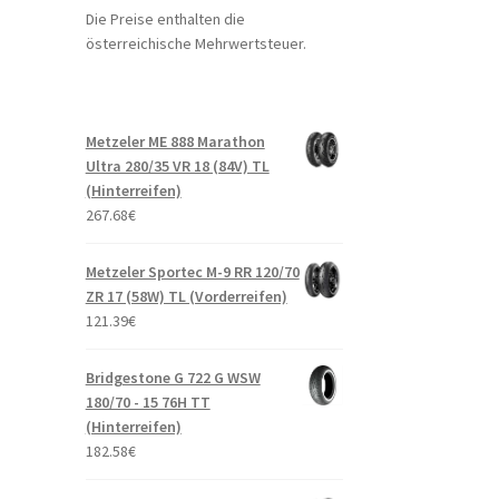
Die Preise enthalten die
österreichische Mehrwertsteuer.
Metzeler ME 888 Marathon
Ultra 280/35 VR 18 (84V) TL
(Hinterreifen)
267.68
€
Metzeler Sportec M-9 RR 120/70
ZR 17 (58W) TL (Vorderreifen)
121.39
€
Bridgestone G 722 G WSW
180/70 - 15 76H TT
(Hinterreifen)
182.58
€