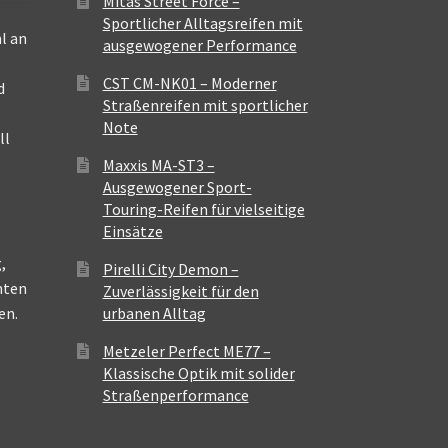
Mitas Street Force –
Sportlicher Alltagsreifen mit
l an
ausgewogener Performance
CST CM-NK01 – Moderner
d
Straßenreifen mit sportlicher
Note
ll
Maxxis MA-ST3 –
Ausgewogener Sport-
Touring-Reifen für vielseitige
Einsätze
,
Pirelli City Demon –
nten
Zuverlässigkeit für den
en.
urbanen Alltag
Metzeler Perfect ME77 –
Klassische Optik mit solider
Straßenperformance