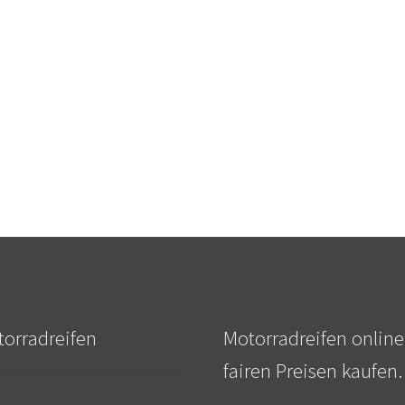
orradreifen
Motorradreifen online
fairen Preisen kaufen.