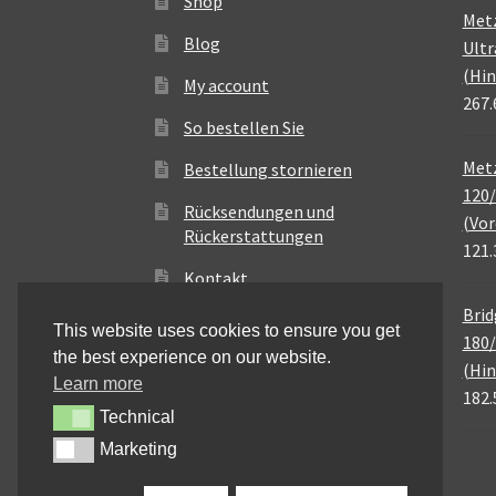
Shop
Met
Blog
Ultr
(Hin
My account
267.
So bestellen Sie
Metz
Bestellung stornieren
120/
Rücksendungen und
(Vor
Rückerstattungen
121.
Kontakt
Brid
This website uses cookies to ensure you get
180/
the best experience on our website.
(Hin
Learn more
182.
Technical
Technical
Marketing
Marketing