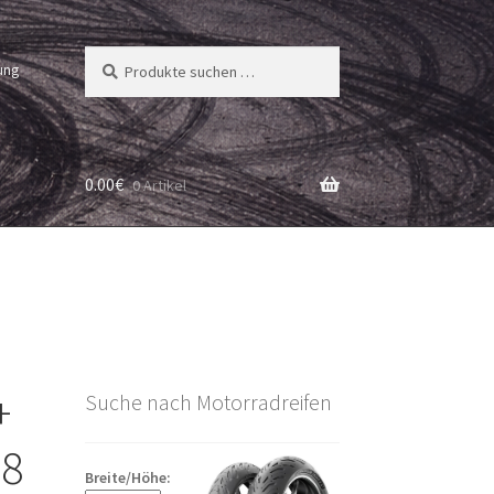
Suchen
Suchen
ung
nach:
0.00
€
0 Artikel
+
Suche nach Motorradreifen
18
Breite/Höhe: