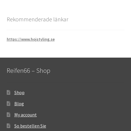
Rekommenderade länkar
https://www.hojstyling.se
Reifen66 – Shop
Shop
Blog
My account
So bestellen Sie