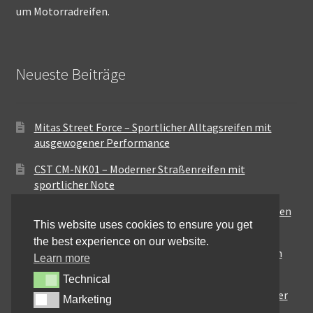
um Motorradreifen.
Neueste Beiträge
Mitas Street Force – Sportlicher Alltagsreifen mit
ausgewogener Performance
CST CM-NK01 – Moderner Straßenreifen mit
sportlicher Note
Maxxis MA-ST3 – Ausgewogener Sport-Touring-Reifen
This website uses cookies to ensure you get
für vielseitige Einsätze
the best experience on our website.
Pirelli City Demon – Zuverlässigkeit für den urbanen
Learn more
Alltag
Technical
Technical
Metzeler Perfect ME77 – Klassische Optik mit solider
Marketing
Marketing
Straßenperformance