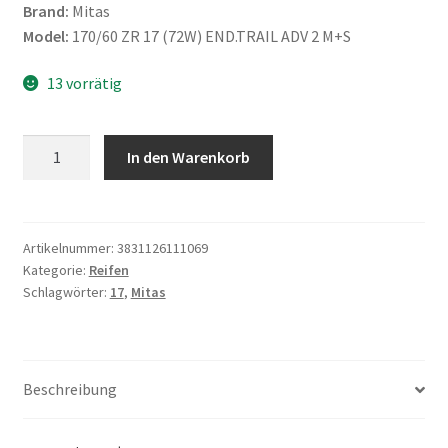
Brand:
Mitas
Model:
170/60 ZR 17 (72W) END.TRAIL ADV 2 M+S
13 vorrätig
Mitas
In den Warenkorb
170/60
ZR
17
(72W)
Artikelnummer:
3831126111069
Kategorie:
Reifen
END.TRAIL
Schlagwörter:
17
,
Mitas
ADV
2
M+S
Menge
Beschreibung