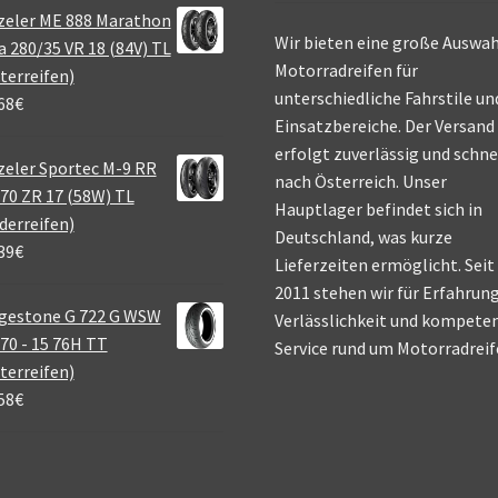
zeler ME 888 Marathon
Wir bieten eine große Auswah
a 280/35 VR 18 (84V) TL
Motorradreifen für
terreifen)
unterschiedliche Fahrstile un
68
€
Einsatzbereiche. Der Versand
erfolgt zuverlässig und schne
eler Sportec M-9 RR
nach Österreich. Unser
70 ZR 17 (58W) TL
Hauptlager befindet sich in
derreifen)
Deutschland, was kurze
39
€
Lieferzeiten ermöglicht. Seit
2011 stehen wir für Erfahrung
gestone G 722 G WSW
Verlässlichkeit und kompete
70 - 15 76H TT
Service rund um Motorradreif
terreifen)
58
€