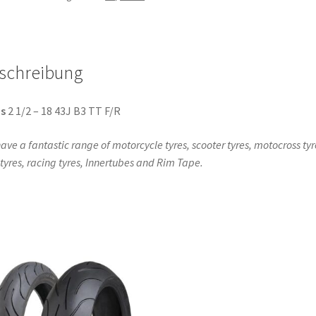
TT
(Vorder-/Hinterreifen)
Menge
schreibung
s
2 1/2 – 18 43J B3 TT F/R
ave a fantastic range of motorcycle tyres, scooter tyres, motocross tyr
l tyres, racing tyres, Innertubes and Rim Tape.