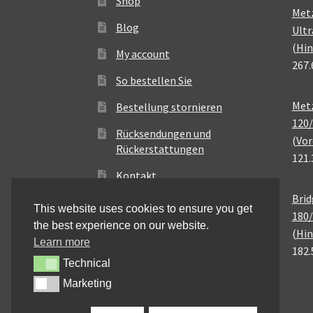
Shop
Met
Blog
Ultr
(Hin
My account
267.
So bestellen Sie
Metz
Bestellung stornieren
120/
Rücksendungen und
(Vor
Rückerstattungen
121.
Kontakt
Brid
This website uses cookies to ensure you get
180/
the best experience on our website.
(Hin
Learn more
182.
Technical
Technical
Marketing
Marketing