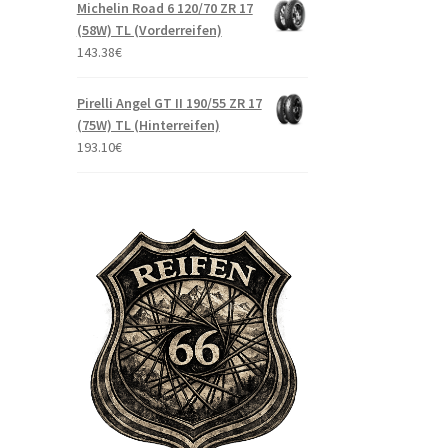
Michelin Road 6 120/70 ZR 17
(58W) TL (Vorderreifen)
143.38
€
Pirelli Angel GT II 190/55 ZR 17
(75W) TL (Hinterreifen)
193.10
€