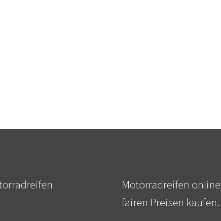
orradreifen
Motorradreifen online
fairen Preisen kaufen.