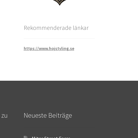
Rekommenderade länkar
https://www.hojstyling.se
 zu
Neueste Beiträge