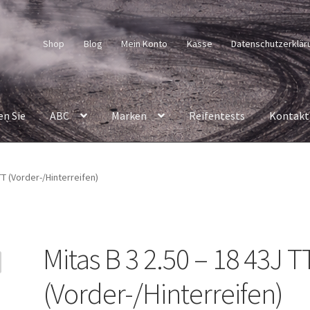
Shop
Blog
Mein Konto
Kasse
Datenschutzerklär
en Sie
ABC
Marken
Reifentests
Kontakt
TT (Vorder-/Hinterreifen)
Mitas B 3 2.50 – 18 43J T
(Vorder-/Hinterreifen)