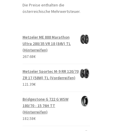
Die Preise enthalten die
österreichische Mehrwertsteuer.
Metzeler ME 888 Marathon
Ultra 280/35 VR 18 (84V) TL
(Hinterreifen)
267.68
€
Metzeler Sportec M-9 RR 120/70
ZR 17 (58W) TL (Vorderreifen)
121.39
€
Bridgestone G 722 G WSW
180/70 - 15 76H TT
(Hinterreifen)
182.58
€