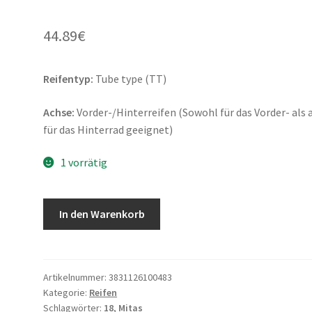
44.89
€
Reifentyp:
Tube type (TT)
Achse:
Vorder-/Hinterreifen (Sowohl für das Vorder- als 
für das Hinterrad geeignet)
1 vorrätig
Mitas
In den Warenkorb
B
3
2.50
-
Artikelnummer:
3831126100483
Kategorie:
Reifen
18
Schlagwörter:
18
,
Mitas
43J