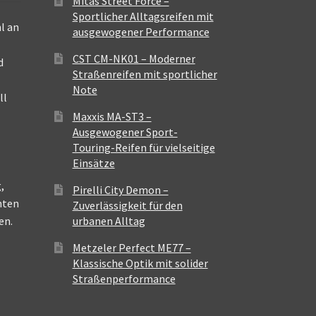
Mitas Street Force –
Sportlicher Alltagsreifen mit
l an
ausgewogener Performance
CST CM-NK01 – Moderner
d
Straßenreifen mit sportlicher
Note
ll
Maxxis MA-ST3 –
Ausgewogener Sport-
Touring-Reifen für vielseitige
Einsätze
,
Pirelli City Demon –
nten
Zuverlässigkeit für den
en.
urbanen Alltag
Metzeler Perfect ME77 –
Klassische Optik mit solider
Straßenperformance