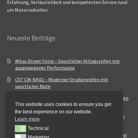
Erfahrung, Verlässlichkeit und kompetenten Service rund
um Motorradreifen.
Neueste Beiträge
Mitas Street Force – Sportlicher Alltagsreifen mit
ausgewogener Performance
CST CM-NK01 – Moderner Straßenreifen mit
sportlicher Note
Maxxis MA-ST3 – Ausgewogener Sport-Touring-Reifen
This website uses cookies to ensure you get
für vielseitige Einsätze
the best experience on our website.
Pirelli City Demon – Zuverlässigkeit für den urbanen
Learn more
Alltag
Technical
Technical
Metzeler Perfect ME77 – Klassische Optik mit solider
Marketing
Marketing