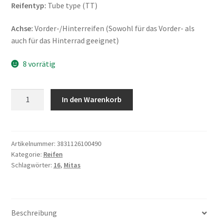
Reifentyp:
Tube type (TT)
Achse:
Vorder-/Hinterreifen (Sowohl für das Vorder- als
auch für das Hinterrad geeignet)
8 vorrätig
Mitas
In den Warenkorb
B
8
2.25
-
Artikelnummer:
3831126100490
Kategorie:
Reifen
16
Schlagwörter:
16
,
Mitas
38J
TT
(Vorder-/Hinterreifen)
Menge
Beschreibung