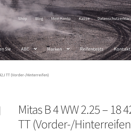
Shop
Blog
Mein Konto
Kasse
Datenschutzerklär
en Sie
ABC
Marken
Reifentests
Kontakt
42J TT (Vorder-/Hinterreifen)
Mitas B 4 WW 2.25 – 18 4
TT (Vorder-/Hinterreifen