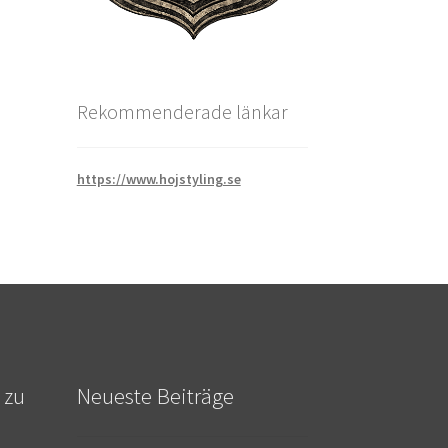
Rekommenderade länkar
https://www.hojstyling.se
 zu
Neueste Beiträge