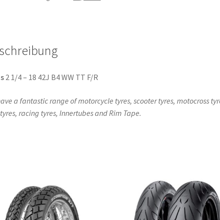
42J
TT
(Vorder-/Hinterreifen)
schreibung
Menge
s
2 1/4 – 18 42J B4 WW TT F/R
ave a fantastic range of motorcycle tyres, scooter tyres, motocross tyr
l tyres, racing tyres, Innertubes and Rim Tape.