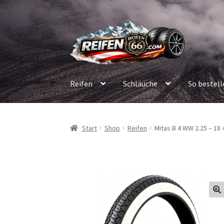
Zur
Zum
Navigation
Inhalt
springen
springen
Reifen
Schläuche
So bestell
Start
Shop
Reifen
Mitas B 4 WW 2.25 – 18 