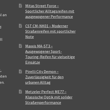
Mitas Street Force –
Sportlicher Alltagsreifen mit
l an
ausgewogener Performance
CST CM-NK01 – Moderner
d
Straßenreifen mit sportlicher
Note
ll
Maxxis MA-ST3 –
Ausgewogener Sport-
Touring-Reifen für vielseitige
Einsätze
,
Pirelli City Demon –
nten
Zuverlässigkeit für den
en.
urbanen Alltag
Metzeler Perfect ME77 –
Klassische Optik mit solider
Straßenperformance