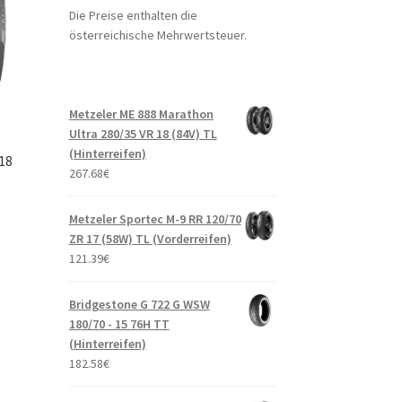
Die Preise enthalten die
österreichische Mehrwertsteuer.
Metzeler ME 888 Marathon
Ultra 280/35 VR 18 (84V) TL
(Hinterreifen)
 18
267.68
€
Metzeler Sportec M-9 RR 120/70
ZR 17 (58W) TL (Vorderreifen)
121.39
€
Bridgestone G 722 G WSW
180/70 - 15 76H TT
(Hinterreifen)
182.58
€