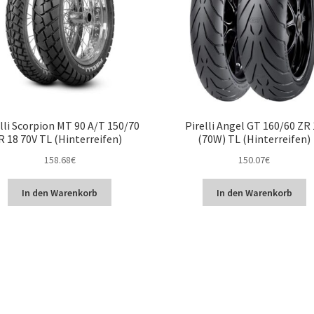
lli Scorpion MT 90 A/T 150/70
Pirelli Angel GT 160/60 ZR
R 18 70V TL (Hinterreifen)
(70W) TL (Hinterreifen)
158.68
€
150.07
€
In den Warenkorb
In den Warenkorb