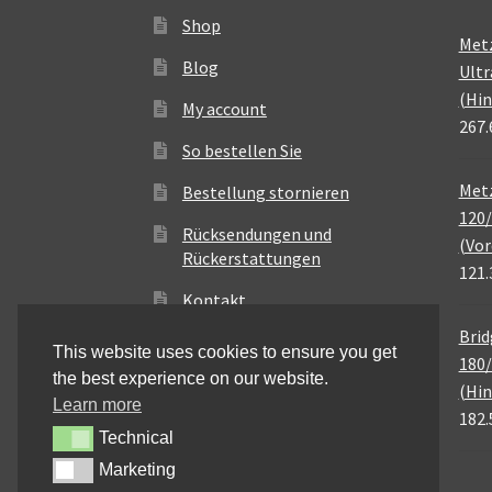
Shop
Met
Blog
Ultr
(Hin
My account
267.
So bestellen Sie
Metz
Bestellung stornieren
120/
Rücksendungen und
(Vor
Rückerstattungen
121.
Kontakt
Brid
This website uses cookies to ensure you get
180/
the best experience on our website.
(Hin
Learn more
182.
Technical
Technical
Marketing
Marketing