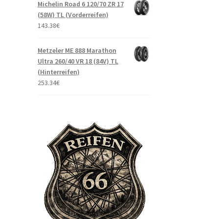
Michelin Road 6 120/70 ZR 17
(58W) TL (Vorderreifen)
143.38
€
Metzeler ME 888 Marathon
Ultra 260/40 VR 18 (84V) TL
(Hinterreifen)
253.34
€