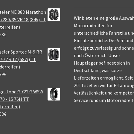
zeler ME 888 Marathon
Wir bieten eine große Auswah
a 280/35 VR 18 (84V) TL
Motorradreifen für
terreifen)
unterschiedliche Fahrstile un
68
€
Einsatzbereiche. Der Versand
erfolgt zuverlässig und schne
eler Sportec M-9 RR
nach Österreich. Unser
70 ZR 17 (58W) TL
Hauptlager befindet sich in
derreifen)
Deutschland, was kurze
39
€
Lieferzeiten ermöglicht. Seit
2011 stehen wir für Erfahrung
gestone G 722 G WSW
Verlässlichkeit und kompete
70 - 15 76H TT
Service rund um Motorradreif
terreifen)
58
€