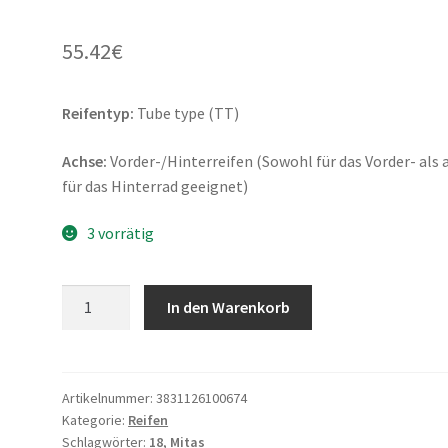
55.42
€
Reifentyp:
Tube type (TT)
Achse:
Vorder-/Hinterreifen (Sowohl für das Vorder- als 
für das Hinterrad geeignet)
3 vorrätig
Mitas
In den Warenkorb
B
4
WW
2.25
Artikelnummer:
3831126100674
Kategorie:
Reifen
-
Schlagwörter:
18
,
Mitas
18