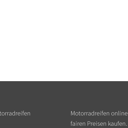
orradreifen
Motorradreifen online
fairen Preisen kaufen.