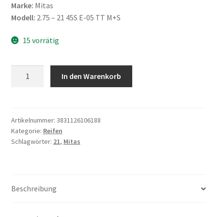
Marke:
Mitas
Modell:
2.75 – 21 45S E-05 TT M+S
15 vorrätig
Mitas
In den Warenkorb
2.75
-
21
45S
Artikelnummer:
3831126106188
Kategorie:
Reifen
E-
Schlagwörter:
21
,
Mitas
05
TT
M+S
(Vorderreifen)
Beschreibung
Menge