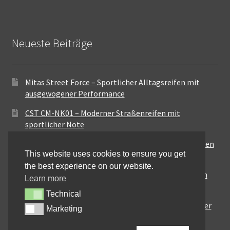
Neueste Beiträge
Mitas Street Force – Sportlicher Alltagsreifen mit
ausgewogener Performance
CST CM-NK01 – Moderner Straßenreifen mit
sportlicher Note
Maxxis MA-ST3 – Ausgewogener Sport-Touring-Reifen
This website uses cookies to ensure you get
für vielseitige Einsätze
the best experience on our website.
Pirelli City Demon – Zuverlässigkeit für den urbanen
Learn more
Alltag
Technical
Technical
Metzeler Perfect ME77 – Klassische Optik mit solider
Marketing
Marketing
Straßenperformance