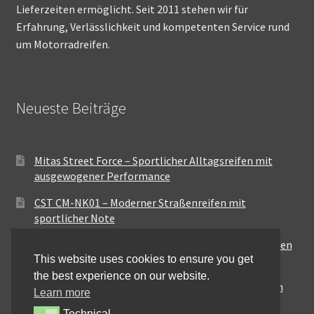
Lieferzeiten ermöglicht. Seit 2011 stehen wir für
Erfahrung, Verlässlichkeit und kompetenten Service rund
um Motorradreifen.
Neueste Beiträge
Mitas Street Force – Sportlicher Alltagsreifen mit
ausgewogener Performance
CST CM-NK01 – Moderner Straßenreifen mit
sportlicher Note
Maxxis MA-ST3 – Ausgewogener Sport-Touring-Reifen
This website uses cookies to ensure you get
für vielseitige Einsätze
the best experience on our website.
Pirelli City Demon – Zuverlässigkeit für den urbanen
Learn more
Alltag
Technical