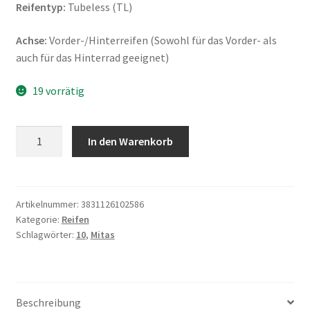
Reifentyp:
Tubeless (TL)
Achse:
Vorder-/Hinterreifen (Sowohl für das Vorder- als
auch für das Hinterrad geeignet)
19 vorrätig
Mitas
In den Warenkorb
B
14
4.00
-
Artikelnummer:
3831126102586
Kategorie:
Reifen
10
Schlagwörter:
10
,
Mitas
C
74J
TL
(Vorder-/Hinterreifen)
Beschreibung
Menge