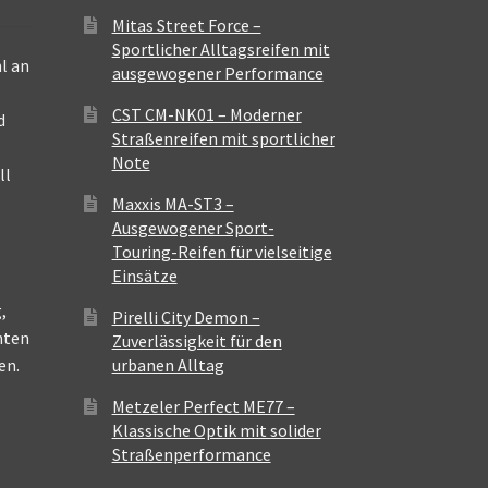
Mitas Street Force –
Sportlicher Alltagsreifen mit
l an
ausgewogener Performance
CST CM-NK01 – Moderner
d
Straßenreifen mit sportlicher
Note
ll
Maxxis MA-ST3 –
Ausgewogener Sport-
Touring-Reifen für vielseitige
Einsätze
,
Pirelli City Demon –
nten
Zuverlässigkeit für den
en.
urbanen Alltag
Metzeler Perfect ME77 –
Klassische Optik mit solider
Straßenperformance