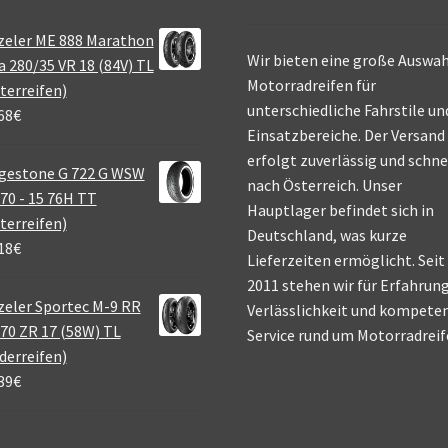
zeler ME 888 Marathon
Wir bieten eine große Auswah
a 280/35 VR 18 (84V) TL
Motorradreifen für
terreifen)
unterschiedliche Fahrstile un
68
€
Einsatzbereiche. Der Versand
erfolgt zuverlässig und schne
gestone G 722 G WSW
nach Österreich. Unser
70 - 15 76H TT
Hauptlager befindet sich in
terreifen)
Deutschland, was kurze
18
€
Lieferzeiten ermöglicht. Seit
2011 stehen wir für Erfahrung
eler Sportec M-9 RR
Verlässlichkeit und kompete
70 ZR 17 (58W) TL
Service rund um Motorradreif
derreifen)
39
€