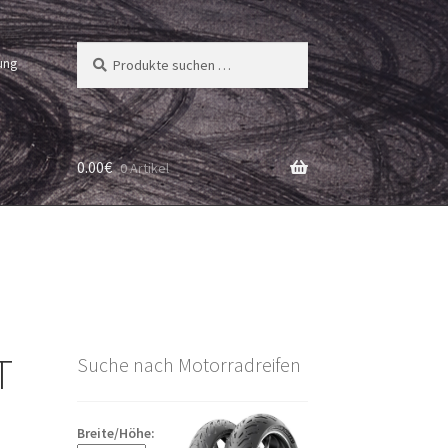
Suchen
Suchen
ung
nach:
0.00
€
0 Artikel
T
Suche nach Motorradreifen
Breite/Höhe: