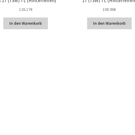
 17 (73W) TL (Hinterreifen)
17 (73W) TL (Hinterreifen
126.17
€
108.96
€
In den Warenkorb
In den Warenkorb