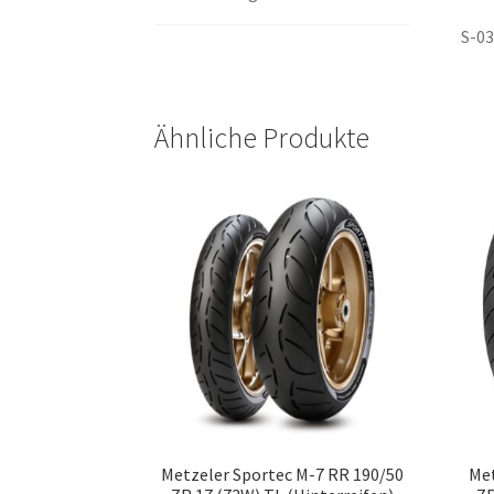
S-03
Ähnliche Produkte
Metzeler Sportec M-7 RR 190/50
Met