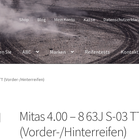
Shop
Blog
Mein Konto
Kasse
Datenschutzerklär
en Sie
ABC
Marken
Reifentests
Kontakt
TT (Vorder-/Hinterreifen)
Mitas 4.00 – 8 63J S-03 T
(Vorder-/Hinterreifen)