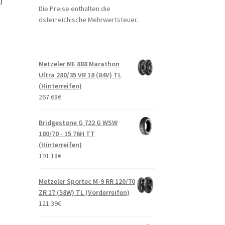
)
Die Preise enthalten die
österreichische Mehrwertsteuer.
Metzeler ME 888 Marathon
Ultra 280/35 VR 18 (84V) TL
(Hinterreifen)
267.68
€
Bridgestone G 722 G WSW
180/70 - 15 76H TT
(Hinterreifen)
191.18
€
Metzeler Sportec M-9 RR 120/70
ZR 17 (58W) TL (Vorderreifen)
121.39
€