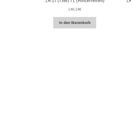
ZR 17 (73W) TL (Hinterreifen)
ZR
146.24
€
In den Warenkorb