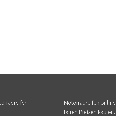
orradreifen
Motorradreifen online
fairen Preisen kaufen.