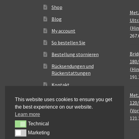
Shop
Met
Blog
Ultr
(Hin
My account
267.
So bestellen Sie
Brid
Bestellung stornieren
180/
Rücksendungen und
(Hin
Rückerstattungen
191.
Kontakt
Metz
This website uses cookies to ensure you get
120/
the best experience on our website.
(Vor
Learn more
121.
Technical
Technical
Marketing
Marketing