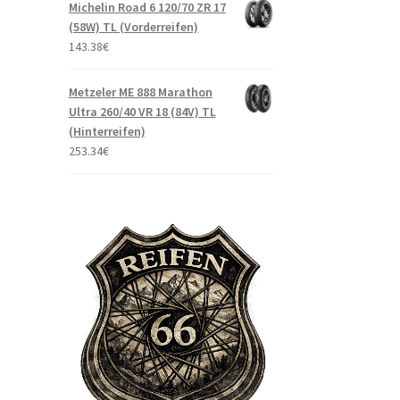
Michelin Road 6 120/70 ZR 17
(58W) TL (Vorderreifen)
143.38
€
Metzeler ME 888 Marathon
Ultra 260/40 VR 18 (84V) TL
(Hinterreifen)
253.34
€