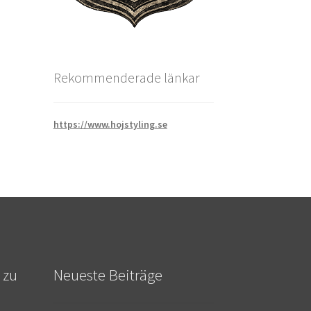
Rekommenderade länkar
https://www.hojstyling.se
 zu
Neueste Beiträge