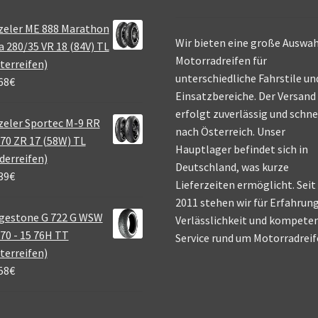
zeler ME 888 Marathon
Wir bieten eine große Auswah
a 280/35 VR 18 (84V) TL
Motorradreifen für
terreifen)
unterschiedliche Fahrstile un
68
€
Einsatzbereiche. Der Versand
erfolgt zuverlässig und schne
eler Sportec M-9 RR
nach Österreich. Unser
70 ZR 17 (58W) TL
Hauptlager befindet sich in
derreifen)
Deutschland, was kurze
39
€
Lieferzeiten ermöglicht. Seit
2011 stehen wir für Erfahrung
gestone G 722 G WSW
Verlässlichkeit und kompete
70 - 15 76H TT
Service rund um Motorradreif
terreifen)
58
€