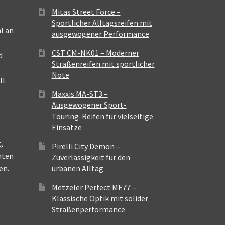
Mitas Street Force –
Sportlicher Alltagsreifen mit
l an
ausgewogener Performance
CST CM-NK01 – Moderner
d
Straßenreifen mit sportlicher
Note
ll
Maxxis MA-ST3 –
Ausgewogener Sport-
Touring-Reifen für vielseitige
Einsätze
,
Pirelli City Demon –
nten
Zuverlässigkeit für den
en.
urbanen Alltag
Metzeler Perfect ME77 –
Klassische Optik mit solider
Straßenperformance