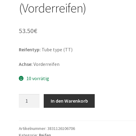
(Vorderreifen)
53.50
€
Reifentyp:
Tube type (TT)
Achse:
Vorderreifen
10 vorrätig
Mitas
In den Warenkorb
Terra
Force-
MX
SM
Artikelnummer:
3831126106706
Kategorie:
Reifen
(RY)