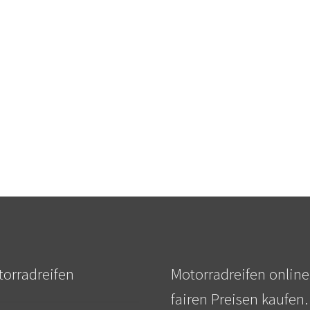
orradreifen
Motorradreifen online
fairen Preisen kaufen.