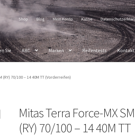
Shop
Blog
Mein Konto
Kasse
Datenschutzerklär
en Sie
ABC
Marken
Reifentests
Kontakt
 (RY) 70/100 – 14 40M TT (Vorderreifen)
Mitas Terra Force-MX SM
(RY) 70/100 – 14 40M TT