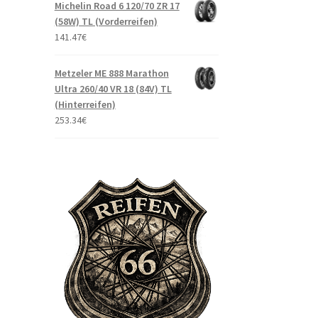
Michelin Road 6 120/70 ZR 17
(58W) TL (Vorderreifen)
141.47
€
Metzeler ME 888 Marathon
Ultra 260/40 VR 18 (84V) TL
(Hinterreifen)
253.34
€