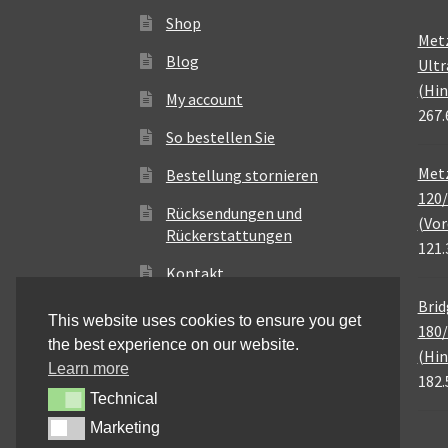
Shop
Met
Blog
Ultr
(Hin
My account
267.
So bestellen Sie
Metz
Bestellung stornieren
120/
Rücksendungen und
(Vor
Rückerstattungen
121.
Kontakt
Brid
This website uses cookies to ensure you get
180/
the best experience on our website.
(Hin
Learn more
182.
Technical
Technical
Marketing
Marketing