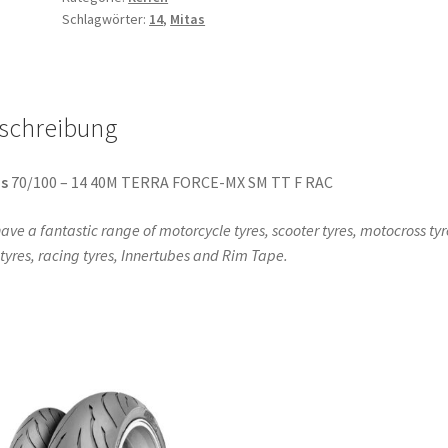
Schlagwörter:
14
,
Mitas
70/100
-
14
40M
schreibung
TT
(Vorderreifen)
Menge
s
70/100 – 14 40M TERRA FORCE-MX SM TT F RAC
ave a fantastic range of motorcycle tyres, scooter tyres, motocross tyr
l tyres, racing tyres, Innertubes and Rim Tape.