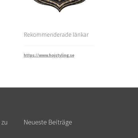
Rekommenderade länkar
https://www.hojstyling.se
 zu
Neueste Beiträge